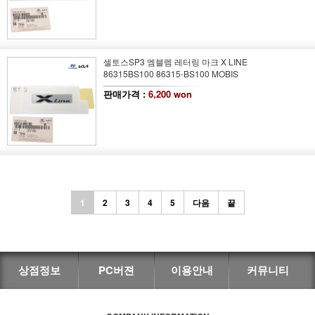
셀토스SP3 엠블렘 레터링 마크 X LINE
86315BS100 86315-BS100 MOBIS
판매가격 :
6,200 won
1
2
3
4
5
다음
끝
상점정보
PC버젼
이용안내
커뮤니티