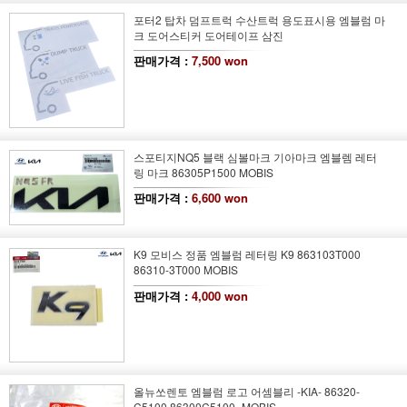
포터2 탑차 덤프트럭 수산트럭 용도표시용 엠블럼 마
크 도어스티커 도어테이프 삼진
판매가격 :
7,500 won
스포티지NQ5 블랙 심볼마크 기아마크 엠블렘 레터
링 마크 86305P1500 MOBIS
판매가격 :
6,600 won
K9 모비스 정품 엠블럼 레터링 K9 863103T000
86310-3T000 MOBIS
판매가격 :
4,000 won
올뉴쏘렌토 엠블럼 로고 어셈블리 -KIA- 86320-
C5100 86300C5100 -MOBIS-