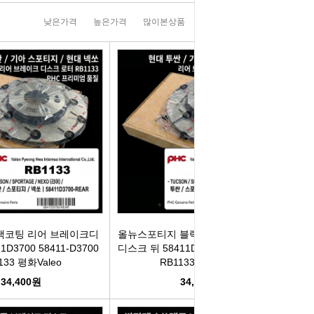
러그[보쉬]
실내용품
휠캡/허브캡
솔레로이드발
낮은가격
높은가격
많이본상품
판매순위
상품명순
[참피온.NGK]
향균탈치용품
흙받이[머드가드]
보조마그넷
그[순정품]
세정용품
연료/주유구캡
물통모타
 정품/일반품
글래스케어용품
싸이드리피드
배터리터미널
다켑.로라
휠 타이어용품
와이퍼[브러쉬]
점프케이블
코일[정품]
전기용품
사이드미러[빽미러]
주유구켑
일[일반품]
외장용품
씨그날
안전삼각대
랙코팅 리어 브레이크디
올뉴스포티지 블랙코팅 리어 브레이크
1D3700 58411-D3700
디스크 뒤 58411D3700 58411-D3700
133 평화Valeo
RB1133 평화Valeo
열플러그
내장용품
자동차엠블럼
가스켓본드
34,400원
34,400원
M센서
연료첨가제
자동차글짜[마크]
언더코팅제