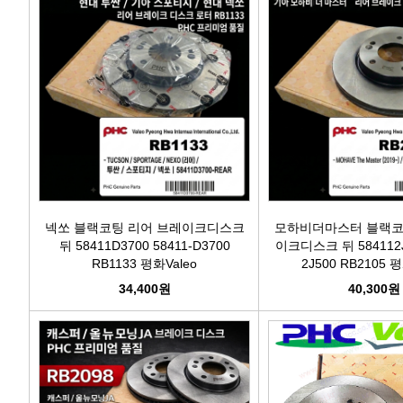
넥쏘 블랙코팅 리어 브레이크디스크
모하비더마스터 블랙코
뒤 58411D3700 58411-D3700
이크디스크 뒤 584112J5
RB1133 평화Valeo
2J500 RB2105 평
34,400원
40,300원