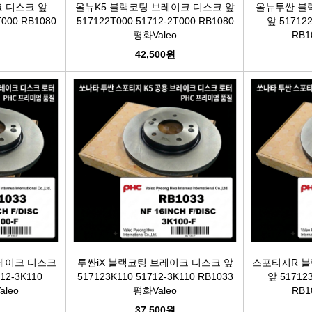
크 디스크 앞
올뉴K5 블랙코팅 브레이크 디스크 앞
올뉴투싼 블
T000 RB1080
517122T000 51712-2T000 RB1080
앞 517122
터보차져
평화Valeo
RB1
42,500원
IAC벨트/모터
TPS센서
CRDI인젝터
레이크 디스크
투싼iX 블랙코팅 브레이크 디스크 앞
스포티지R 블
12-3K110
517123K110 51712-3K110 RB1033
앞 517123
aleo
평화Valeo
RB1
37,500원