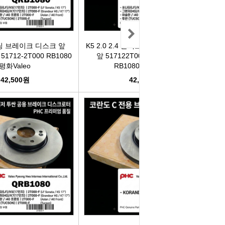
리관휴즈
릴레이
팅 브레이크 디스크 앞
K5 2.0 2.4 블랙코팅 브레이크 디스크
 51712-2T000 RB1080
앞 517122T000 51712-2T000
평화Valeo
RB1080 평화Valeo
차커넥터
42,500원
42,500원
도우스위치
럭스프링