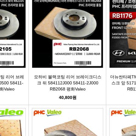
어시스트암 [유림]
브레이크휠실린더[대철]
연료필터[보쉬/델파이]
리모
볼쪼인트
브레이크마스터[대철]
연료필터[서흥/평화PHC]
자동차
활대링크-CTR-
브레이크안전실린더
보쉬인젝터/고압펌프
남영
어시스트암 -CTR-
슈라이닝스프링세트
에어컨콘덴샤[한라/두원]
필립스
타이로드엔드CTR-
외제차오일필터/에어필터 ACDelco
모비스
팅 리어 브레
모하비 블랙코팅 리어 브레이크디스
더뉴싼타페TM
00 58411-
크 뒤 584112J000 58411-2J000
스크 앞 5171
타이로드엔드-유림-
오일필터[순정품]
싱
화Valeo
RB2068 평화Valeo
RB1
40,800원
톳숀바고무
에어필터[순정품]
더
항가고무
오일필터[카월드]
자동
자날베어링
에어필터[카월드]
라이