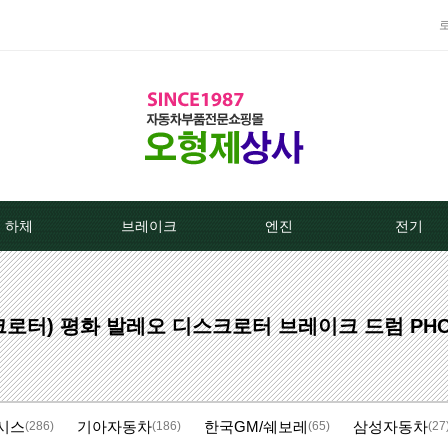
하체
브레이크
엔진
전기
TPMS센서
베스트브레이크패드 -한국베랄-
라지에이타
알터네이
로터) 평화 발레오 디스크로터 브레이크 드럼 PHC 
클러치커버/디스크[평화]
상신하이큐패드
라지에타캡
스타트모터/
클러치커버/디스크[서진]
상신하드론패드
엔진후앙/에어컨후앙
알터
네시스
기아자동차
한국GM/쉐보레
삼성자동차
클러치케이블
평화브레이크패드
히터코어/에바코어
배터
(286)
(186)
(65)
(27