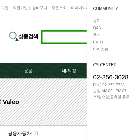
로그인
회원가입
장바구니
주문조회
마이페이지
즐겨찾기
회사소개
COMMUNITY
공지
Q&A
후기
CART
마이쇼핑
CS CENTER
용품
내/외장
케미칼/공구
02-356-3028
Fax ) 02-359-7738
터[모비스]
오토크로바모음전
도어핸들[내켓치.외켓치]
오일필터렌치 -다마
평일 AM 09 - PM 07
토/일요일,공휴일 휴무
Valeo
쎄루모다[모비스]
경동 모음전
트렁크쇼바
공구/특수공구 -다마
네이터풀리
엔진용품
본넷쇼바
호수/호수반도
쌍용자동차
리터미널
왁스코팅용품
테일램프[후미등/후데루]
3단스위치
)
(37)