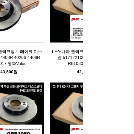
박코일
도어스티커
제고한정특가판
개등전구
브러쉬암.와이퍼암
일스위치
모비스기어봉
3 블랙코팅 브레이크 디스
LF쏘나타 블랙코팅 브레이크 디스크
도센서
패달패드
4408R 40206-4408R
앞 517122T000 51712-2T000
017 평화Valeo
RB1080 평화Valeo
차안테나
자동차반사판
43,500원
42,500원
통모타
고휘도반사테이프
차메인휴즈
휠캡/허브캡
동차휴즈
특장차부품
컨케이스