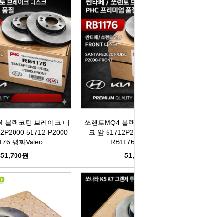
컨키배터리
핸드폰충전기
자동차범퍼몰딩
구리스
크락션[혼]
도어핸들몰딩
번호판.볼트
기계벨트
라이트전구
경광등
킷트류
라이트전구
창문뺏지
케미칼
할로겐전구
안개등
3M양면.테이프
 블랙코팅 브레이크 디
쏘렌토MQ4 블랙코팅 브레이크 디스
2P2000 51712-P2000
크 앞 51712P2000 51712-P2000
글전구
씨그날
한정특가판매
176 평화Valeo
RB1176 평화Valeo
51,700원
51,700원
블전구
테일램프[순정품]
충전케이블
차커넥터
우찌핀.바닥핀
볼베어링[기계]
트전구소켓
패스너 파스너도어트림
브란자스위치