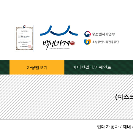
에어컨필터/카페인트
차량별보기
자동차페인트/차종별
(디스크
자동차페인트/색상코드별
대영카페인트
현대자동차 / 제
퍼티[빠데]/콤파운드