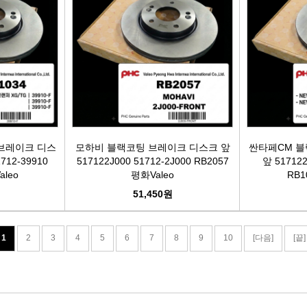
브레이크 디스
모하비 블랙코팅 브레이크 디스크 앞
싼타페CM 블
712-39910
517122J000 51712-2J000 RB2057
앞 517122
aleo
평화Valeo
RB1
51,450원
1
2
3
4
5
6
7
8
9
10
[다음]
[끝]