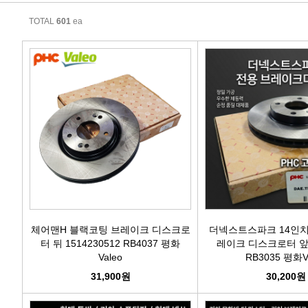
에어컨필터[모비스]
TOTAL
601
ea
에어컨필터[ACDELCO]
에어컨필터[GM쉐보레]
에어컨필터[쌍용]
에어컨필터[유성]
에어컨필터[헤파필터]
에어컨필터[한온/한라]
체어맨H 블랙코팅 브레이크 디스크로
더넥스트스파크 14인치
터 뒤 1514230512 RB4037 평화
레이크 디스크로터 앞 1
Valeo
RB3035 평화V
에어컨필터[SKY]
31,900원
30,200원
에어컨필터[카비스]