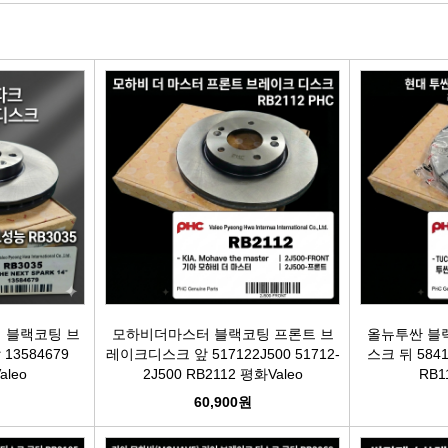
빽/파킹케이블
모비스브레이크패드[정품]
엔진/미션/롤로드 마운트 미미
점화플
클러치마스타[대철]
베스핏츠패드
에어컨콤프[신품/재생]
점화플러그
오페라실린더[대철]
홍성브레이크패드
써모스탯
점화플러
로어암/어퍼암[동남]
싸이드라이닝
오일쿨러
플러그배선
어시스트암[동남]
브레이크디스크[평화]
연료펌프[베파/대화]
비후
로어암/어퍼암[재제조품]
브레이크디스크[금강]
수온센서
점화
허브베어링
금강KGC튜닝디스크
PM센서
점화코
 블랙코팅 브
모하비더마스터 블랙코팅 프론트 브
올뉴투싼 블
3584679
레이크디스크 앞 517122J500 51712-
스크 뒤 5841
aleo
2J500 RB2112 평화Valeo
RB1
자동차쇼바
외제차튜닝디스크KGC
산소센서
가
60,900원
쇼바마운트
브레이크캘리퍼[평화]
연료필터[모비스순정품]
P