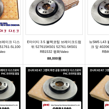
활대링크
오일필터[카스테이션/카비스]
깜
활대고무
에어필터[카스테이션/카비스]
안
어퍼암/어퍼다이[동남]
모비스엔진오일
오
브레이크 디스
E마이티 3.5 블랙코팅 브레이크드럼
뉴SM5 L4
하체부품붓싱
인렛미터링밸브
온
51761-5L100
뒤 527615K501 52761-5K501
크 앞 40206
leo
RB1532 평화Valeo
RB4
허브리데나
타이밍벨트세트[순정품]
자동
88,000원
휠볼트.너트
팬벨트세트[순정품]
물
대형차휠볼트.너트
텐션베어링[순정품]
자동
앵커볼트
워터펌프[순정품]
자
캠버볼트
워터펌프[GMB/정우]
리모