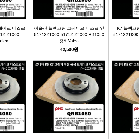
케리어볼트
펜클러치
유
타이밍벨트세트[일반품]
레이크 디스크
아슬란 블랙코팅 브레이크 디스크 앞
K7 블랙코
12-2T000
517122T000 51712-2T000 RB1080
517122T000
aleo
평화Valeo
타이밍체인[일반품]
자동
42,500원
자동차겉벨트[동일]
파원윈
리브드벨트/겉벨트[모비스]
클
한국게이츠베어링
엔진오일.부동액
뎀퍼풀리
오토오일필터