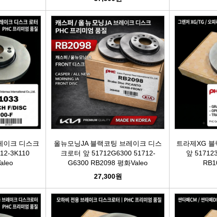
레이크 디스크
올뉴모닝JA 블랙코팅 브레이크 디스
트라제XG 블
12-3K110
크로터 앞 51712G6300 51712-
앞 517123
aleo
G6300 RB2098 평화Valeo
RB1
27,300원