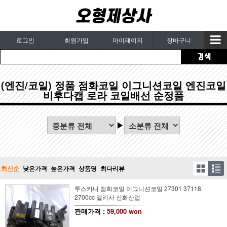
로그인
회원가입
마이페이지
장바구니
(엔진/코일) 정품 점화코일 이그니션코일 엔진코일
비후다캡 로라 코일배선 순정품
최신순
낮은가격
높은가격
상품명
최다리뷰
투스카니 점화코일 이그니션코일 27301 37118
2700cc 엘리사 신화산업
판매가격 :
59,000 won