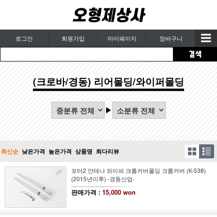
로그인
회원가입
마이페이지
장바구니
(크로바/경동) 리어몰딩/와이퍼몰딩
최신순
낮은가격
높은가격
상품명
최다리뷰
포터2 안테나 와이퍼 크롬커버몰딩 크롬커버 (K-538)
(2015년이후) -경동산업-
판매가격 :
15,000 won