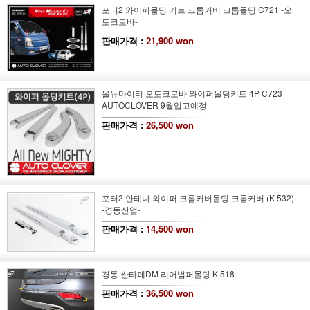
포터2 와이퍼몰딩 키트 크롬커버 크롬몰딩 C721 -오
토크로바-
판매가격 :
21,900 won
올뉴마이티 오토크로바 와이퍼몰딩키트 4P C723
AUTOCLOVER 9월입고예정
판매가격 :
26,500 won
포터2 안테나 와이퍼 크롬커버몰딩 크롬커버 (K-532)
-경동산업-
판매가격 :
14,500 won
경동 싼타페DM 리어범퍼몰딩 K-518
판매가격 :
36,500 won