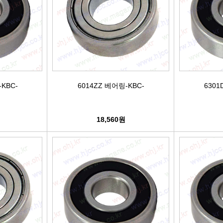
활대링크
오일필터[카스테이션/카비스]
깜
활대고무
에어필터[카스테이션/카비스]
안
어퍼암/어퍼다이[동남]
모비스엔진오일
오
KBC-
6014ZZ 베어링-KBC-
6301
하체부품붓싱
인렛미터링밸브
온
허브리데나
타이밍벨트세트[순정품]
자동
18,560원
휠볼트.너트
팬벨트세트[순정품]
물
대형차휠볼트.너트
텐션베어링[순정품]
자동
앵커볼트
워터펌프[순정품]
자
캠버볼트
워터펌프[GMB/정우]
리모