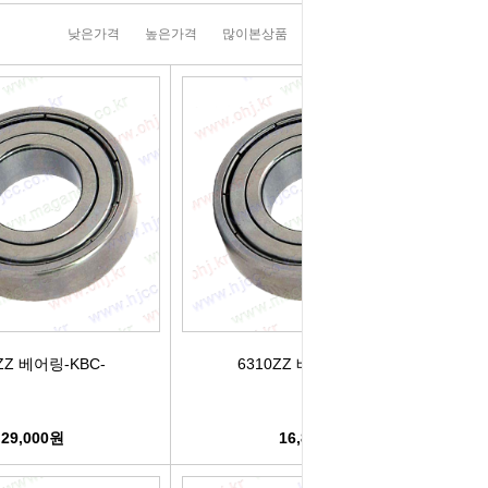
러그[보쉬]
실내용품
휠캡/허브캡
솔레로이드발
낮은가격
높은가격
많이본상품
판매순위
상품명순
[참피온.NGK]
향균탈치용품
흙받이[머드가드]
보조마그넷
그[순정품]
세정용품
연료/주유구캡
물통모타
 정품/일반품
글래스케어용품
싸이드리피드
배터리터미널
다켑.로라
휠 타이어용품
와이퍼[브러쉬]
점프케이블
코일[정품]
전기용품
사이드미러[빽미러]
주유구켑
일[일반품]
외장용품
씨그날
안전삼각대
ZZ 베어링-KBC-
6310ZZ 베어링-KBC-
열플러그
내장용품
자동차엠블럼
가스켓본드
29,000원
16,890원
M센서
연료첨가제
자동차글짜[마크]
언더코팅제