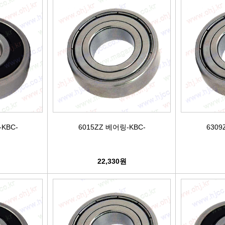
어시스트암 [유림]
브레이크휠실린더[대철]
연료필터[보쉬/델파이]
리모
볼쪼인트
브레이크마스터[대철]
연료필터[서흥/평화PHC]
자동차
활대링크-CTR-
브레이크안전실린더
보쉬인젝터/고압펌프
남영
어시스트암 -CTR-
슈라이닝스프링세트
에어컨콘덴샤[한라/두원]
필립스
타이로드엔드CTR-
외제차오일필터/에어필터 ACDelco
모비스
KBC-
6015ZZ 베어링-KBC-
6309
타이로드엔드-유림-
오일필터[순정품]
싱
22,330원
톳숀바고무
에어필터[순정품]
더
항가고무
오일필터[카월드]
자동
자날베어링
에어필터[카월드]
라이