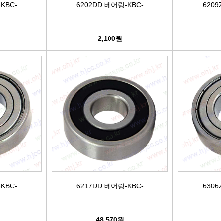
KBC-
6202DD 베어링-KBC-
6209
터보차져
2,100원
IAC벨트/모터
TPS센서
CRDI인젝터
KBC-
6217DD 베어링-KBC-
6306
48,570원