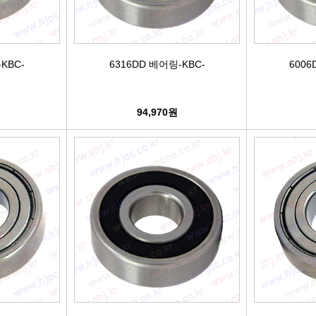
케리어볼트
펜클러치
유
타이밍벨트세트[일반품]
KBC-
6316DD 베어링-KBC-
6006
타이밍체인[일반품]
자동
94,970원
자동차겉벨트[동일]
파원윈
리브드벨트/겉벨트[모비스]
클
한국게이츠베어링
엔진오일.부동액
뎀퍼풀리
오토오일필터