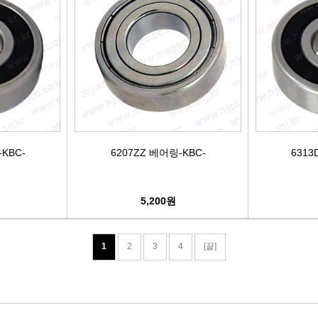
KBC-
6207ZZ 베어링-KBC-
6313
5,200원
1
2
3
4
[끝]