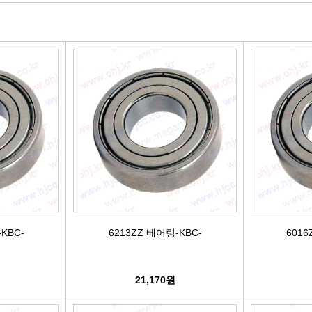
빽/파킹케이블
모비스브레이크패드[정품]
엔진/미션/롤로드 마운트 미미
점화플
클러치마스타[대철]
베스핏츠패드
에어컨콤프[신품/재생]
점화플러그
오페라실린더[대철]
홍성브레이크패드
써모스탯
점화플러
로어암/어퍼암[동남]
싸이드라이닝
오일쿨러
플러그배선
어시스트암[동남]
브레이크디스크[평화]
연료펌프[베파/대화]
비후
로어암/어퍼암[재제조품]
브레이크디스크[금강]
수온센서
점화
허브베어링
금강KGC튜닝디스크
PM센서
점화코
KBC-
6213ZZ 베어링-KBC-
6016
자동차쇼바
외제차튜닝디스크KGC
산소센서
가
21,170원
쇼바마운트
브레이크캘리퍼[평화]
연료필터[모비스순정품]
P