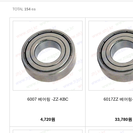
에어컨필터[모비스]
TOTAL
154
ea
에어컨필터[ACDELCO]
에어컨필터[GM쉐보레]
에어컨필터[쌍용]
에어컨필터[유성]
에어컨필터[헤파필터]
에어컨필터[한온/한라]
6007 베어링 -ZZ-KBC
6017ZZ 베어링-
에어컨필터[SKY]
4,720원
33,780원
에어컨필터[카비스]