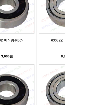
박코일
도어스티커
제고한정특가판
개등전구
브러쉬암.와이퍼암
일스위치
모비스기어봉
DD 베어링-KBC-
6308ZZ 베어링-KBC-
도센서
패달패드
차안테나
자동차반사판
3,600원
8,990원
통모타
고휘도반사테이프
차메인휴즈
휠캡/허브캡
동차휴즈
특장차부품
컨케이스