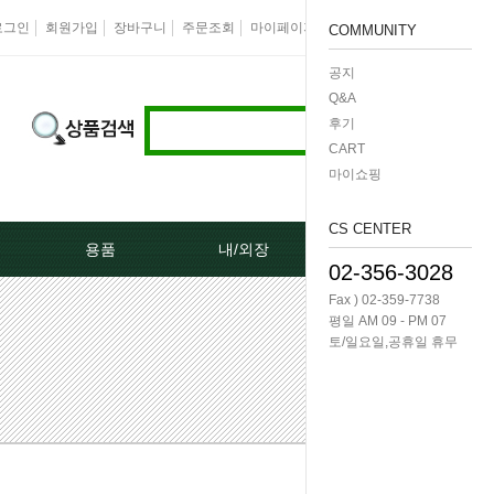
로그인
회원가입
장바구니
주문조회
마이페이지
즐겨찾기
회사소개
COMMUNITY
공지
Q&A
후기
CART
마이쇼핑
CS CENTER
용품
내/외장
케미칼/공구
02-356-3028
Fax ) 02-359-7738
터[모비스]
오토크로바모음전
도어핸들[내켓치.외켓치]
오일필터렌치 -다마
평일 AM 09 - PM 07
토/일요일,공휴일 휴무
쎄루모다[모비스]
경동 모음전
트렁크쇼바
공구/특수공구 -다마
네이터풀리
엔진용품
본넷쇼바
호수/호수반도
리터미널
왁스코팅용품
테일램프[후미등/후데루]
3단스위치