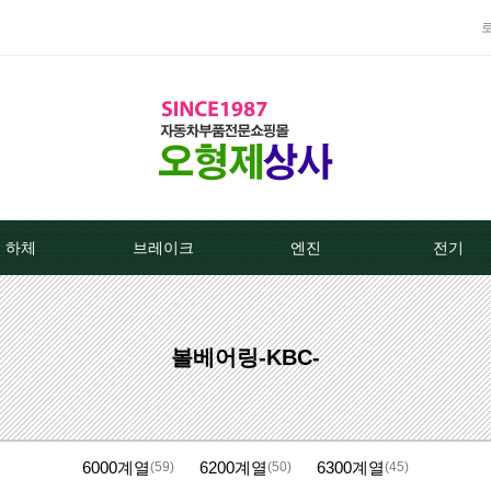
하체
브레이크
엔진
전기
TPMS센서
베스트브레이크패드 -한국베랄-
라지에이타
알터네이
볼베어링-KBC-
클러치커버/디스크[평화]
상신하이큐패드
라지에타캡
스타트모터/
클러치커버/디스크[서진]
상신하드론패드
엔진후앙/에어컨후앙
알터
6000계열
6200계열
6300계열
클러치케이블
평화브레이크패드
히터코어/에바코어
배터
(59)
(50)
(45)