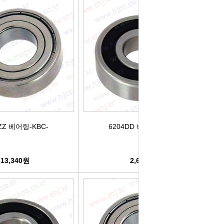
컨키배터리
핸드폰충전기
자동차범퍼몰딩
구리스
크락션[혼]
도어핸들몰딩
번호판.볼트
기계벨트
라이트전구
경광등
킷트류
라이트전구
창문뺏지
케미칼
할로겐전구
안개등
3M양면.테이프
ZZ 베어링-KBC-
6204DD 베어링-KBC-
글전구
씨그날
한정특가판매
13,340원
2,680원
블전구
테일램프[순정품]
충전케이블
차커넥터
우찌핀.바닥핀
볼베어링[기계]
트전구소켓
패스너 파스너도어트림
브란자스위치