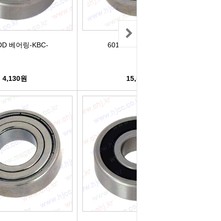
리관휴즈
릴레이
DD 베어링-KBC-
6013ZZ 베어링-KBC-
차커넥터
4,130원
15,510원
도우스위치
럭스프링