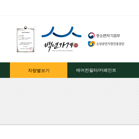
에어컨필터/카페인트
차량별보기
자동차페인트/차종별
자동차페인트/색상코드별
대영카페인트
퍼티[빠데]/콤파운드