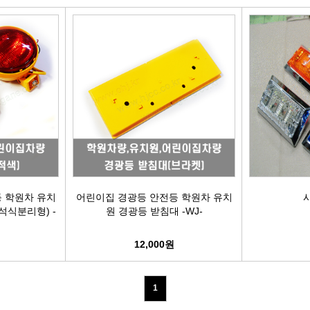
빽/파킹케이블
모비스브레이크패드[정품]
엔진/미션/롤로드 마운트 미미
점화플
클러치마스타[대철]
베스핏츠패드
에어컨콤프[신품/재생]
점화플러그
오페라실린더[대철]
홍성브레이크패드
써모스탯
점화플러
로어암/어퍼암[동남]
싸이드라이닝
오일쿨러
플러그배선
어시스트암[동남]
브레이크디스크[평화]
연료펌프[베파/대화]
비후
로어암/어퍼암[재제조품]
브레이크디스크[금강]
수온센서
점화
 학원차 유치
어린이집 경광등 안전등 학원차 유치
시
석식분리형) -
원 경광등 받침대 -WJ-
허브베어링
금강KGC튜닝디스크
PM센서
점화코
12,000원
자동차쇼바
외제차튜닝디스크KGC
산소센서
가
1
쇼바마운트
브레이크캘리퍼[평화]
연료필터[모비스순정품]
P