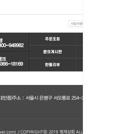
컨키배터리
핸드폰충전기
자동차범퍼몰딩
구리스
크락션[혼]
도어핸들몰딩
번호판.볼트
기계벨트
라이트전구
경광등
킷트류
라이트전구
창문뺏지
케미칼
할로겐전구
안개등
3M양면.테이프
글전구
씨그날
한정특가판매
블전구
테일램프[순정품]
충전케이블
차커넥터
우찌핀.바닥핀
볼베어링[기계]
트전구소켓
패스너 파스너도어트림
브란자스위치