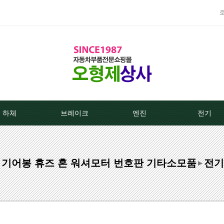
하체
브레이크
엔진
전기
TPMS센서
베스트브레이크패드 -한국베랄-
라지에이타
알터네이
캡 기어봉 휴즈 혼 워셔모터 번호판 기타소모품
전기
클러치커버/디스크[평화]
상신하이큐패드
라지에타캡
스타트모터/
▶
클러치커버/디스크[서진]
상신하드론패드
엔진후앙/에어컨후앙
알터
클러치케이블
평화브레이크패드
히터코어/에바코어
배터