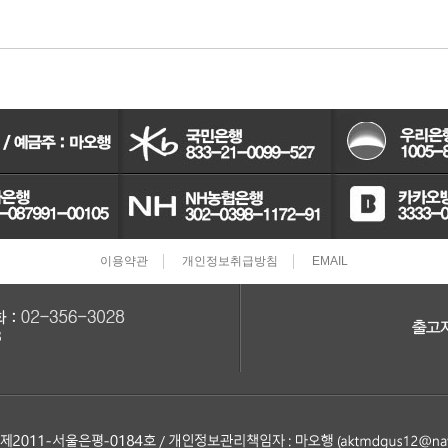
어시스트암 [유림]
브레이크휠실린더[대철]
연료필터[보쉬/델파이]
리모
볼쪼인트
브레이크마스터[대철]
연료필터[서흥/평화PHC]
자동차
활대링크-CTR-
브레이크안전실린더
보쉬인젝터/고압펌프
남영
어시스트암 -CTR-
슈라이닝스프링세트
에어컨콘덴샤[한라/두원]
필립스
타이로드엔드CTR-
외제차오일필터/에어필터 ACDelco
모비스
이용약관
개인정보취급방침
EMAIL
타이로드엔드-유림-
오일필터[순정품]
싱
톳숀바고무
에어필터[순정품]
더
항가고무
오일필터[카월드]
자동
자날베어링
에어필터[카월드]
라이