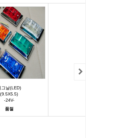
러그[보쉬]
실내용품
휠캡/허브캡
솔레로이드발
[참피온.NGK]
향균탈치용품
흙받이[머드가드]
보조마그넷
그[순정품]
세정용품
연료/주유구캡
물통모타
 정품/일반품
글래스케어용품
싸이드리피드
배터리터미널
다켑.로라
휠 타이어용품
와이퍼[브러쉬]
점프케이블
코일[정품]
전기용품
사이드미러[빽미러]
주유구켑
그날(LED)
(9.5X5.5)
-24V-
일[일반품]
외장용품
씨그날
안전삼각대
품절
열플러그
내장용품
자동차엠블럼
가스켓본드
M센서
연료첨가제
자동차글짜[마크]
언더코팅제