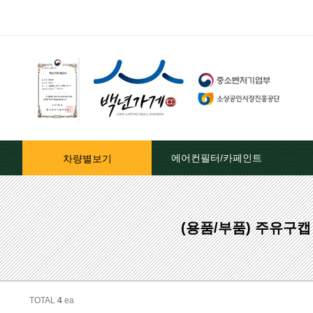
에어컨필터/카페인트
차량별보기
자동차페인트/차종별
(용품/부품) 주유구
자동차페인트/색상코드별
대영카페인트
퍼티[빠데]/콤파운드
TOTAL
4
ea