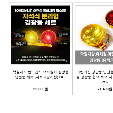
에어컨필터[모비스]
에어컨필터[ACDELCO]
에어컨필터[GM쉐보레]
에어컨필터[쌍용]
에어컨필터[유성]
에어컨필터[헤파필터]
학원차 어린이집차 유치원차 경광등
어린이집 경광등 안전등
안전등 세트 (자석식분리형) OHJ
원 경광등 황색 적색(자
WJ-
에어컨필터[한온/한라]
53,000원
21,400원
에어컨필터[SKY]
에어컨필터[카비스]