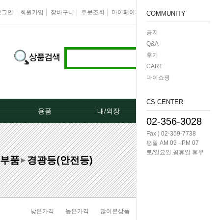
로그인
회원가입
장바구니
주문조회
마이페이지
즐겨찾기
회사소개
COMMUNITY
공지
Q&A
후기
CART
마이쇼핑
CS CENTER
용품
내/외장
케미칼/공구
02-356-3028
Fax ) 02-359-7738
터[모비스]
오토크로바모음전
도어핸들[내켓치.외켓치]
오일필터렌치 -다마
평일 AM 09 - PM 07
토/일요일,공휴일 휴무
부품
경광등(안전등)
쎄루모다[모비스]
경동 모음전
트렁크쇼바
공구/특수공구 -다마
▶
네이터풀리
엔진용품
본넷쇼바
호수/호수반도
리터미널
왁스코팅용품
테일램프[후미등/후데루]
3단스위치
낮은가격
높은가격
많이본상품
판매순위
상품명순