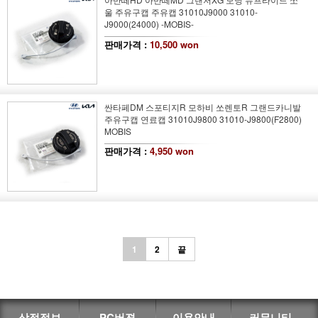
울 주유구캡 주유캡 31010J9000 31010-
J9000(24000) -MOBIS-
판매가격 :
10,500 won
싼타페DM 스포티지R 모하비 쏘렌토R 그랜드카니발
주유구캡 연료캡 31010J9800 31010-J9800(F2800)
MOBIS
판매가격 :
4,950 won
1
2
끝
상점정보
PC버젼
이용안내
커뮤니티