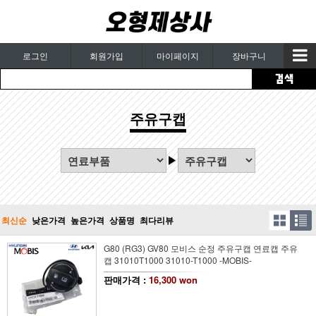
로그인
회원가입
마이페이지
장바구니
주유구캡
최신순
낮은가격
높은가격
상품명
최다리뷰
G80 (RG3) GV80 모비스 순정 주유구캡 연료캡 주유
캡 31010T1000 31010-T1000 -MOBIS-
판매가격 :
16,300 won