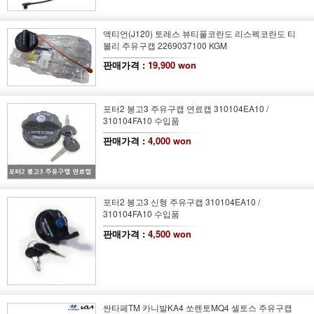
액티언(J120) 토레스 뷰티풀코란도 리스펙코란도 티
볼리 주유구캡 2269037100 KGM
판매가격 :
19,900 won
포터2 봉고3 주유구캡 연료캡 310104EA10 /
310104FA10 수입품
판매가격 :
4,000 won
포터2 봉고3 신형 주유구캡 310104EA10 /
310104FA10 수입품
판매가격 :
4,500 won
싼타페TM 카니발KA4 쏘렌토MQ4 셀토스 주유구캡