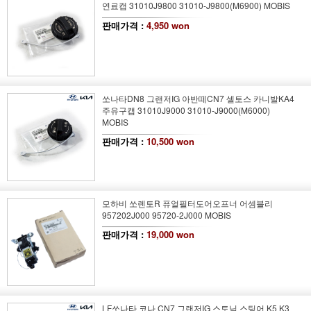
연료캡 31010J9800 31010-J9800(M6900) MOBIS
판매가격 :
4,950 won
쏘나타DN8 그랜저IG 아반떼CN7 셀토스 카니발KA4
주유구캡 31010J9000 31010-J9000(M6000)
MOBIS
판매가격 :
10,500 won
모하비 쏘렌토R 퓨얼필터도어오프너 어셈블리
957202J000 95720-2J000 MOBIS
판매가격 :
19,000 won
LF쏘나타 코나 CN7 그랜저IG 스토닉 스팅어 K5 K3