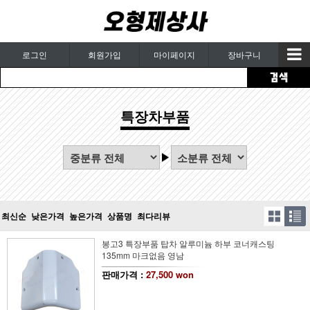
로그인
회원가입
마이페이지
장바구니
특장차부품
최신순
낮은가격
높은가격
상품명
최다리뷰
봉고3 특장부품 탑차 알루미늄 하부 코너캐스팅
135mm 마크없음 영남
판매가격 :
27,500 won