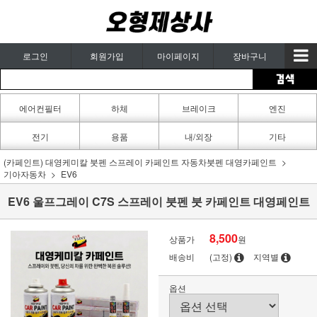
로그인
회원가입
마이페이지
장바구니
에어컨필터
하체
브레이크
엔진
카페인트
전기
용품
내/외장
기타
(카페인트) 대영케미칼 붓펜 스프레이 카페인트 자동차붓펜 대영카페인트
기아자동차
EV6
EV6 울프그레이 C7S 스프레이 붓펜 붓 카페인트 대영페인트
8,500
상품가
원
배송비
(고정)
지역별
옵션