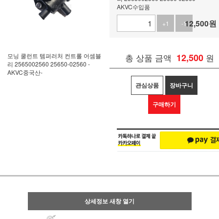
AKVC수입품
12,500
원
+1
-1
모닝 쿨런트 템퍼러처 컨트롤 어셈블
총 상품 금액
12,500
원
리 2565002560 25650-02560 -
AKVC중국산-
관심상품
장바구니
구매하기
상세정보 새창 열기