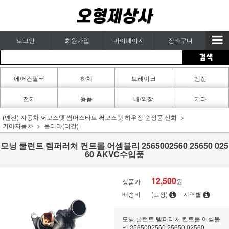
로그인
회원가입
마이페이지
장바구니
에어컨필터
하체
브레이크
엔진
카페인트
전기
용품
내/외장
기타
(엔진) 자동차 써모스탯 썸머스타트 써모스탯 하우징 순정품 신화
기아자동차
옵티마(리갈)
모닝 쿨런트 템퍼러처 컨트롤 어셈블리 2565002560 25650 025
60 AKVC수입품
12,500
상품가
원
배송비
(고정)
지역별
모닝 쿨런트 템퍼러처 컨트롤 어셈블
리 2565002560 25650 02560