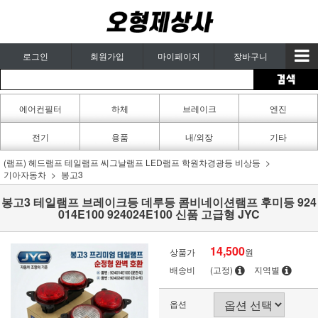
로그인
회원가입
마이페이지
장바구니
에어컨필터
하체
브레이크
엔진
카페인트
전기
용품
내/외장
기타
(램프) 헤드램프 테일램프 씨그날램프 LED램프 학원차경광등 비상등
기아자동차
봉고3
봉고3 테일램프 브레이크등 데루등 콤비네이션램프 후미등 924
014E100 924024E100 신품 고급형 JYC
14,500
상품가
원
배송비
(고정)
지역별
옵션