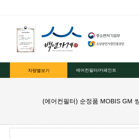
에어컨필터/카페인트
차량별보기
자동차페인트/차종별
(에어컨필터) 순정품 MOBIS G
자동차페인트/색상코드별
대영카페인트
퍼티[빠데]/콤파운드