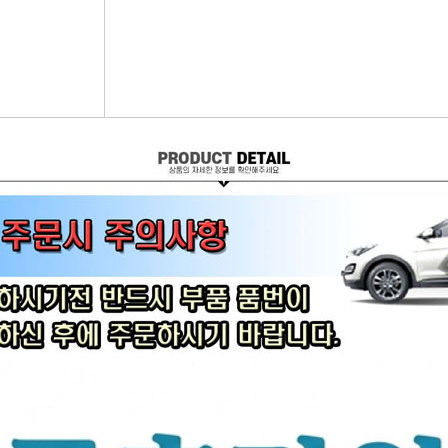
어시스트암 [유림]
브레이크휠실린더[대철]
연료필터[보쉬/델파이]
리모
볼쪼인트
브레이크마스터[대철]
연료필터[서흥/평화PHC]
자동차
활대링크-CTR-
브레이크안전실린더
보쉬인젝터/고압펌프
남영
어시스트암 -CTR-
슈라이닝스프링세트
에어컨콘덴샤[한라/두원]
필립스
타이로드엔드CTR-
외제차오일필터/에어필터 ACDelco
모비스
타이로드엔드-유림-
오일필터[순정품]
싱
톳숀바고무
에어필터[순정품]
더
항가고무
오일필터[카월드]
자동
자날베어링
에어필터[카월드]
라이