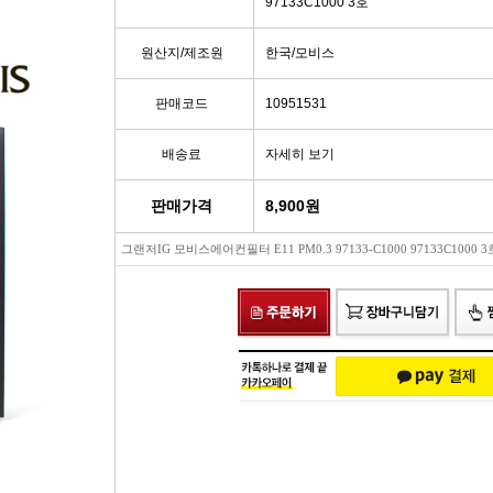
97133C1000 3호
빽/파킹케이블
모비스브레이크패드[정품]
엔진/미션/롤로드 마운트 미미
점화플
원산지/제조원
한국/모비스
클러치마스타[대철]
베스핏츠패드
에어컨콤프[신품/재생]
점화플러그
판매코드
10951531
오페라실린더[대철]
홍성브레이크패드
써모스탯
점화플러
배송료
자세히 보기
로어암/어퍼암[동남]
싸이드라이닝
오일쿨러
플러그배선
판매가격
8,900
원
그랜저IG 모비스에어컨필터 E11 PM0.3 97133-C1000 97133C1000 3
어시스트암[동남]
브레이크디스크[평화]
연료펌프[베파/대화]
비후
로어암/어퍼암[재제조품]
브레이크디스크[금강]
수온센서
점화
허브베어링
금강KGC튜닝디스크
PM센서
점화코
자동차쇼바
외제차튜닝디스크KGC
산소센서
가
쇼바마운트
브레이크캘리퍼[평화]
연료필터[모비스순정품]
P