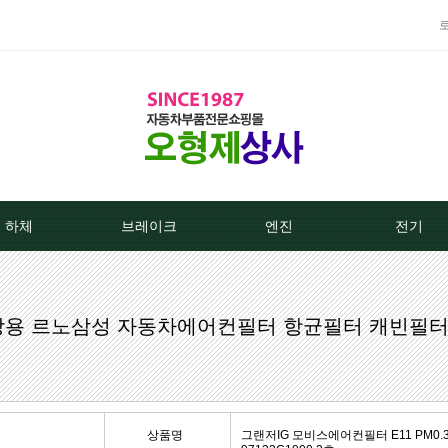
하체
브레이크
엔진
전기
TPMS센서
베스트브레이크패드 -한국베랄-
라지에이타
알터네이
M 쌍용 르노삼성 자동차에어컨필터 항균필터 캐빈필
클러치커버/디스크[평화]
상신하이큐패드
라지에타캡
스타트모터/
클러치커버/디스크[서진]
상신하드론패드
엔진후앙/에어컨후앙
알터
클러치케이블
평화브레이크패드
히터코어/에바코어
배터
상품명
그랜저IG 모비스에어컨필터 E11 PM0.3 