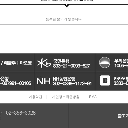
터보차져
등록된 문의가 없습니다.
IAC벨트/모터
TPS센서
CRDI인젝터
이용약관
개인정보취급방침
EMAIL