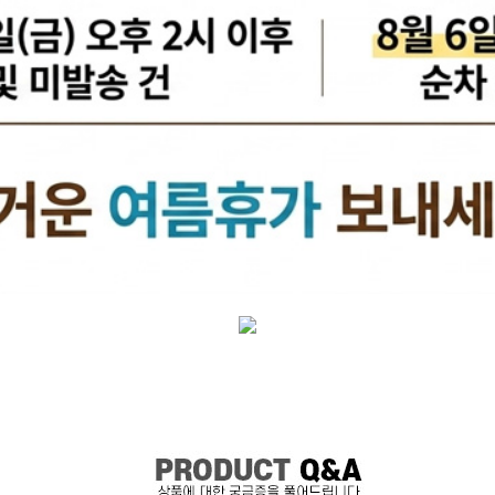
케리어볼트
펜클러치
유
타이밍벨트세트[일반품]
타이밍체인[일반품]
자동
자동차겉벨트[동일]
파원윈
리브드벨트/겉벨트[모비스]
클
한국게이츠베어링
엔진오일.부동액
뎀퍼풀리
오토오일필터