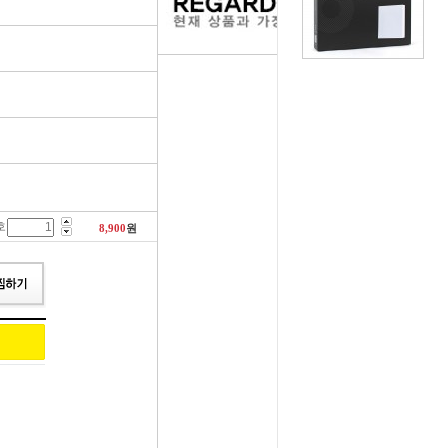
러그[보쉬]
실내용품
휠캡/허브캡
솔레로이드발
[참피온.NGK]
향균탈치용품
흙받이[머드가드]
보조마그넷
그[순정품]
세정용품
연료/주유구캡
물통모타
 정품/일반품
글래스케어용품
싸이드리피드
배터리터미널
호
다켑.로라
휠 타이어용품
와이퍼[브러쉬]
점프케이블
8,900
원
코일[정품]
전기용품
사이드미러[빽미러]
주유구켑
일[일반품]
외장용품
씨그날
안전삼각대
열플러그
내장용품
자동차엠블럼
가스켓본드
M센서
연료첨가제
자동차글짜[마크]
언더코팅제