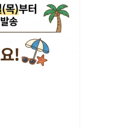
리관휴즈
릴레이
차커넥터
도우스위치
럭스프링