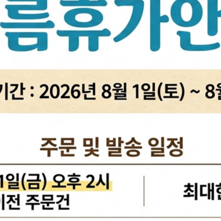
활대링크
오일필터[카스테이션/카비스]
깜
활대고무
에어필터[카스테이션/카비스]
안
어퍼암/어퍼다이[동남]
모비스엔진오일
오
하체부품붓싱
인렛미터링밸브
온
허브리데나
타이밍벨트세트[순정품]
자동
휠볼트.너트
팬벨트세트[순정품]
물
대형차휠볼트.너트
텐션베어링[순정품]
자동
앵커볼트
워터펌프[순정품]
자
캠버볼트
워터펌프[GMB/정우]
리모