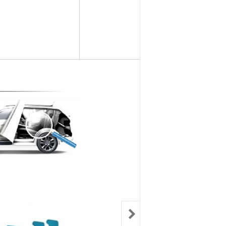
컨키배터리
핸드폰충전기
자동차범퍼몰딩
구리스
크락션[혼]
도어핸들몰딩
번호판.볼트
기계벨트
라이트전구
경광등
킷트류
라이트전구
창문뺏지
케미칼
할로겐전구
안개등
3M양면.테이프
글전구
씨그날
한정특가판매
블전구
테일램프[순정품]
충전케이블
차커넥터
우찌핀.바닥핀
볼베어링[기계]
트전구소켓
패스너 파스너도어트림
브란자스위치