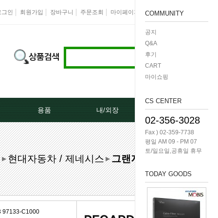
로그인
회원가입
장바구니
주문조회
마이페이지
즐겨찾기
회사소개
COMMUNITY
공지
Q&A
후기
CART
마이쇼핑
CS CENTER
용품
내/외장
케미칼/공구
02-356-3028
Fax ) 02-359-7738
터[모비스]
오토크로바모음전
도어핸들[내켓치.외켓치]
오일필터렌치 -다마
평일 AM 09 - PM 07
토/일요일,공휴일 휴무
터
현대자동차 / 제네시스
그랜저IG
쎄루모다[모비스]
경동 모음전
트렁크쇼바
공구/특수공구 -다마
▶
▶
TODAY GOODS
네이터풀리
엔진용품
본넷쇼바
호수/호수반도
리터미널
왁스코팅용품
테일램프[후미등/후데루]
3단스위치
97133-C1000