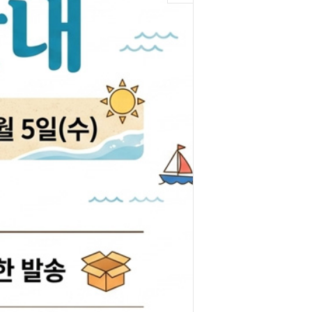
박코일
도어스티커
제고한정특가판
개등전구
브러쉬암.와이퍼암
일스위치
모비스기어봉
도센서
패달패드
차안테나
자동차반사판
통모타
고휘도반사테이프
차메인휴즈
휠캡/허브캡
동차휴즈
특장차부품
컨케이스