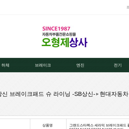
하체
브레이크
엔진
전기
TPMS센서
베스트브레이크패드 -한국베랄-
라지에이타
알터네이
상신 브레이크패드 슈 라이닝 -SB상신-
현대자동차
클러치커버/디스크[평화]
상신하이큐패드
라지에타캡
스타트모터/
▶
클러치커버/디스크[서진]
상신하드론패드
엔진후앙/에어컨후앙
알터
클러치케이블
평화브레이크패드
히터코어/에바코어
배터
상품명
그랜드스타렉스 세라믹 브레이크패드 풀키