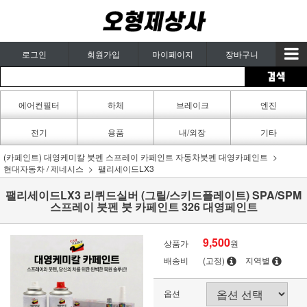
로그인
회원가입
마이페이지
장바구니
에어컨필터
하체
브레이크
엔진
카페인트
전기
용품
내/외장
기타
(카페인트) 대영케미칼 붓펜 스프레이 카페인트 자동차붓펜 대영카페인트
현대자동차 / 제네시스
팰리세이드LX3
팰리세이드LX3 리퀴드실버 (그릴/스키드플레이트) SPA/SPM
스프레이 붓펜 붓 카페인트 326 대영페인트
9,500
상품가
원
배송비
(고정)
지역별
옵션