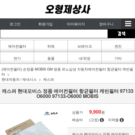
로그인
회원가입
마이페이지
장바구니
에어컨필터
하체
브레이크
엔진
카페인트
전기
용품
내/외장
기타
(에어컨필터) 순정품 MOBIS GM 쌍용 르노삼성 자동차에어컨필터 항균필터 캐빈필
터
현대자동차 / 제네시스
캐스퍼
캐스퍼 현대모비스 정품 에어컨필터 항균필터 캐빈필터 97133
O6000 97133-O6000 MOBIS
9,900
상품가
원
배송비
(고정)
지역별
캐스퍼 현대모비스 정품 에어컨필터