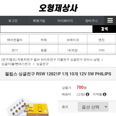
로그인
회원가입
마이페이지
장바구니
에어컨필터
하체
브레이크
엔진
카페인트
전기
용품
내/외장
기타
(전구/램프) 자동차전구 벌브 라이트전구 더블전구 싱글전구 모비스 남영
싱글/더블/뻔데기전구
싱글전구
필립스 싱글전구 R5W 12821P 1개 10개 12V 5W PHILIPS
700
상품가
원
배송비
(고정)
지역별
옵션