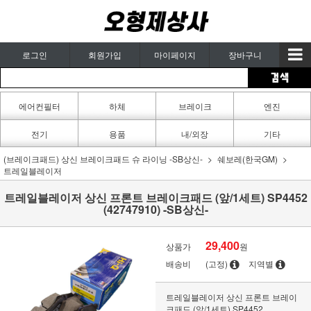
로그인
회원가입
마이페이지
장바구니
에어컨필터
하체
브레이크
엔진
카페인트
전기
용품
내/외장
기타
(브레이크패드) 상신 브레이크패드 슈 라이닝 -SB상신-
쉐보레(한국GM)
트레일블레이저
트레일블레이저 상신 프론트 브레이크패드 (앞/1세트) SP4452
(42747910) -SB상신-
29,400
상품가
원
배송비
(고정)
지역별
트레일블레이저 상신 프론트 브레이
크패드 (앞/1세트) SP4452