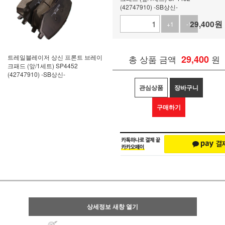
(42747910) -SB상신-
29,400
원
+1
-1
트레일블레이저 상신 프론트 브레이
총 상품 금액
29,400
원
크패드 (앞/1세트) SP4452
(42747910) -SB상신-
관심상품
장바구니
구매하기
상세정보 새창 열기