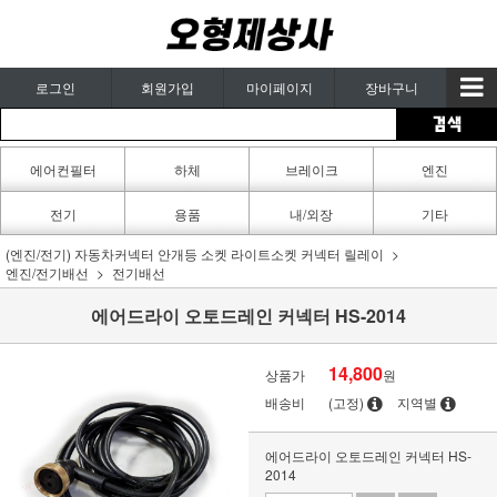
로그인
회원가입
마이페이지
장바구니
에어컨필터
하체
브레이크
엔진
카페인트
전기
용품
내/외장
기타
(엔진/전기) 자동차커넥터 안개등 소켓 라이트소켓 커넥터 릴레이
엔진/전기배선
전기배선
에어드라이 오토드레인 커넥터 HS-2014
14,800
상품가
원
배송비
(고정)
지역별
에어드라이 오토드레인 커넥터 HS-
2014