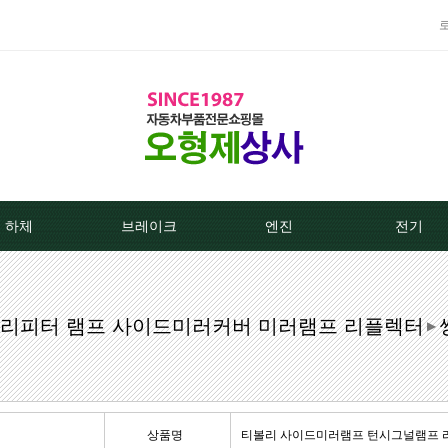
하체
브레이크
엔진
전기
TPMS센서
베스트브레이크패드 -한국베랄-
라지에이타
알터네이
이드리피터 램프 사이드미러커버 미러램프 리플렉터
클러치커버/디스크[평화]
상신하이큐패드
라지에타캡
스타트모터/
▶
클러치커버/디스크[서진]
상신하드론패드
엔진후앙/에어컨후앙
알터
클러치케이블
평화브레이크패드
히터코어/에바코어
배터
상품명
티볼리 사이드미러램프 턴시그널램프 리피