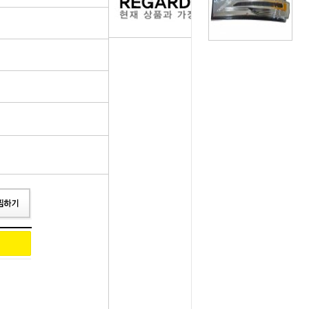
러그[보쉬]
실내용품
휠캡/허브캡
솔레로이드발
[참피온.NGK]
향균탈치용품
흙받이[머드가드]
보조마그넷
그[순정품]
세정용품
연료/주유구캡
물통모타
 정품/일반품
글래스케어용품
싸이드리피드
배터리터미널
다켑.로라
휠 타이어용품
와이퍼[브러쉬]
점프케이블
코일[정품]
전기용품
사이드미러[빽미러]
주유구켑
일[일반품]
외장용품
씨그날
안전삼각대
열플러그
내장용품
자동차엠블럼
가스켓본드
M센서
연료첨가제
자동차글짜[마크]
언더코팅제