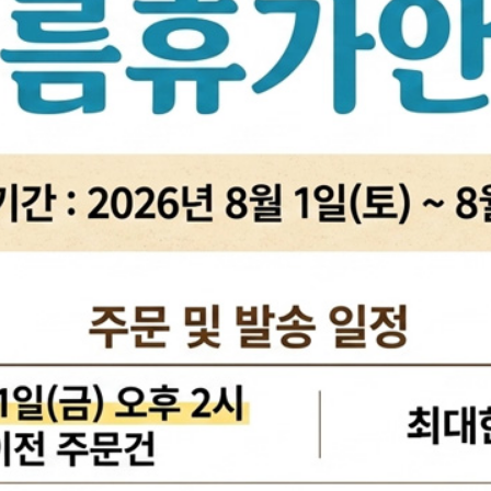
활대링크
오일필터[카스테이션/카비스]
깜
활대고무
에어필터[카스테이션/카비스]
안
어퍼암/어퍼다이[동남]
모비스엔진오일
오
하체부품붓싱
인렛미터링밸브
온
허브리데나
타이밍벨트세트[순정품]
자동
휠볼트.너트
팬벨트세트[순정품]
물
대형차휠볼트.너트
텐션베어링[순정품]
자동
앵커볼트
워터펌프[순정품]
자
캠버볼트
워터펌프[GMB/정우]
리모