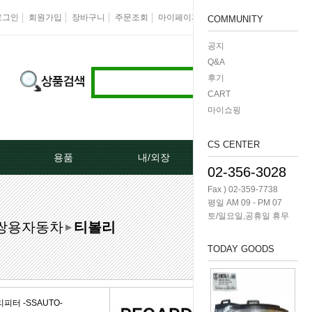
로그인
회원가입
장바구니
주문조회
마이페이지
즐겨찾기
회사소개
COMMUNITY
공지
Q&A
후기
CART
마이쇼핑
CS CENTER
용품
내/외장
케미칼/공구
02-356-3028
Fax ) 02-359-7738
터[모비스]
오토크로바모음전
도어핸들[내켓치.외켓치]
오일필터렌치 -다마
평일 AM 09 - PM 07
토/일요일,공휴일 휴무
쌍용자동차
티볼리
쎄루모다[모비스]
경동 모음전
트렁크쇼바
공구/특수공구 -다마
▶
TODAY GOODS
네이터풀리
엔진용품
본넷쇼바
호수/호수반도
리터미널
왁스코팅용품
테일램프[후미등/후데루]
3단스위치
터 -SSAUTO-