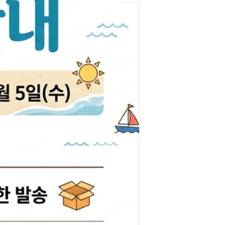
박코일
도어스티커
제고한정특가판
개등전구
브러쉬암.와이퍼암
일스위치
모비스기어봉
도센서
패달패드
차안테나
자동차반사판
통모타
고휘도반사테이프
차메인휴즈
휠캡/허브캡
동차휴즈
특장차부품
컨케이스