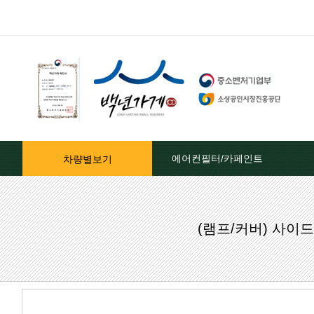
에어컨필터/카페인트
차량별보기
자동차페인트/차종별
(램프/커버) 사
자동차페인트/색상코드별
대영카페인트
퍼티[빠데]/콤파운드