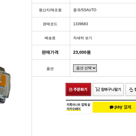
빽/파킹케이블
모비스브레이크패드[정품]
엔진/미션/롤로드 마운트 미미
점화플
원산지/제조원
중국/SSAUTO
클러치마스타[대철]
베스핏츠패드
에어컨콤프[신품/재생]
점화플러그
판매코드
1339683
배송료
자세히 보기
오페라실린더[대철]
홍성브레이크패드
써모스탯
점화플러
판매가격
23,000원
로어암/어퍼암[동남]
싸이드라이닝
오일쿨러
플러그배선
옵션
어시스트암[동남]
브레이크디스크[평화]
연료펌프[베파/대화]
비후
로어암/어퍼암[재제조품]
브레이크디스크[금강]
수온센서
점화
허브베어링
금강KGC튜닝디스크
PM센서
점화코
자동차쇼바
외제차튜닝디스크KGC
산소센서
가
쇼바마운트
브레이크캘리퍼[평화]
연료필터[모비스순정품]
P