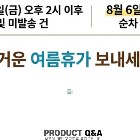
케리어볼트
펜클러치
유
타이밍벨트세트[일반품]
타이밍체인[일반품]
자동
자동차겉벨트[동일]
파원윈
리브드벨트/겉벨트[모비스]
클
한국게이츠베어링
엔진오일.부동액
뎀퍼풀리
오토오일필터