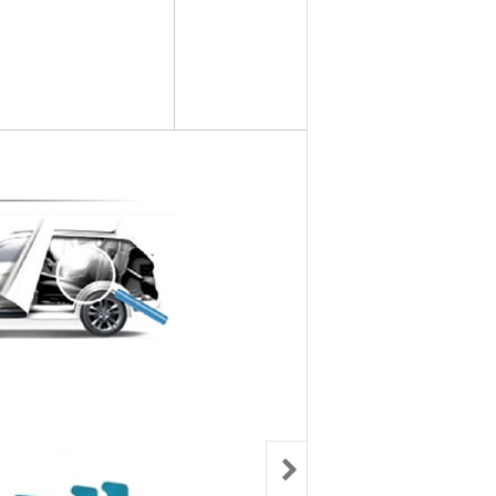
컨키배터리
핸드폰충전기
자동차범퍼몰딩
구리스
크락션[혼]
도어핸들몰딩
번호판.볼트
기계벨트
라이트전구
경광등
킷트류
라이트전구
창문뺏지
케미칼
할로겐전구
안개등
3M양면.테이프
글전구
씨그날
한정특가판매
블전구
테일램프[순정품]
충전케이블
차커넥터
우찌핀.바닥핀
볼베어링[기계]
트전구소켓
패스너 파스너도어트림
브란자스위치