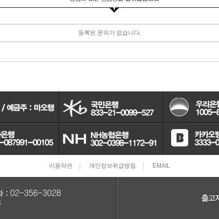
터보차져
등록된 문의가 없습니다.
IAC벨트/모터
TPS센서
CRDI인젝터
이용약관
개인정보취급방침
EMAIL