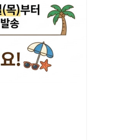
리관휴즈
릴레이
차커넥터
도우스위치
럭스프링