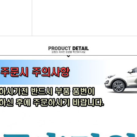
어시스트암 [유림]
브레이크휠실린더[대철]
연료필터[보쉬/델파이]
리모
볼쪼인트
브레이크마스터[대철]
연료필터[서흥/평화PHC]
자동차
활대링크-CTR-
브레이크안전실린더
보쉬인젝터/고압펌프
남영
어시스트암 -CTR-
슈라이닝스프링세트
에어컨콘덴샤[한라/두원]
필립스
타이로드엔드CTR-
외제차오일필터/에어필터 ACDelco
모비스
타이로드엔드-유림-
오일필터[순정품]
싱
톳숀바고무
에어필터[순정품]
더
항가고무
오일필터[카월드]
자동
자날베어링
에어필터[카월드]
라이