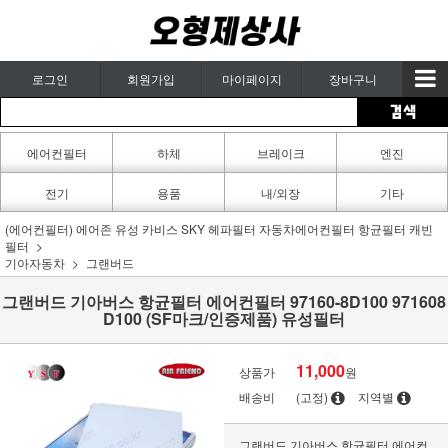
로그인
회원가입
마이페이지
장바구니
에어컨필터
하체
브레이크
엔진
카페인트
전기
용품
내/외장
기타
(에어컨필터) 에어존 유성 카비스 SKY 헤파필터 자동차에어컨필터 항균필터 캐빈
필터
기아자동차
그랜버드
그랜버드 기아버스 항균필터 에어컨필터 97160-8D100 971608
D100 (SF마크/인증제품) 유성필터
11,000
상품가
원
배송비
(고정)
지역별
그랜버드 기아버스 항균필터 에어컨