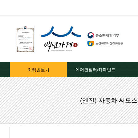
에어컨필터/카페인트
차량별보기
자동차페인트/차종별
(엔진) 자동차 써모
자동차페인트/색상코드별
대영카페인트
퍼티[빠데]/콤파운드