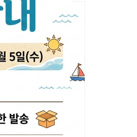
박코일
도어스티커
제고한정특가판
개등전구
브러쉬암.와이퍼암
일스위치
모비스기어봉
도센서
패달패드
차안테나
자동차반사판
통모타
고휘도반사테이프
차메인휴즈
휠캡/허브캡
동차휴즈
특장차부품
컨케이스