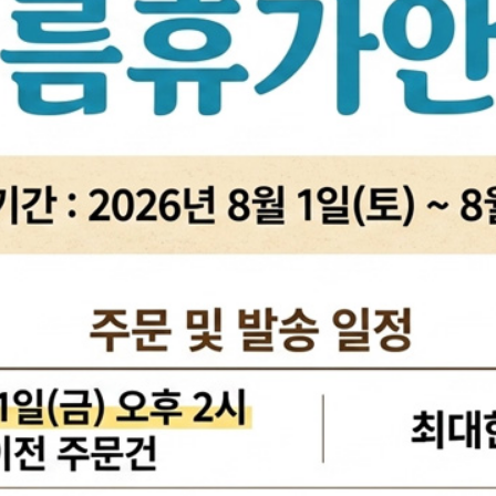
활대링크
오일필터[카스테이션/카비스]
깜
활대고무
에어필터[카스테이션/카비스]
안
어퍼암/어퍼다이[동남]
모비스엔진오일
오
하체부품붓싱
인렛미터링밸브
온
허브리데나
타이밍벨트세트[순정품]
자동
휠볼트.너트
팬벨트세트[순정품]
물
대형차휠볼트.너트
텐션베어링[순정품]
자동
앵커볼트
워터펌프[순정품]
자
캠버볼트
워터펌프[GMB/정우]
리모