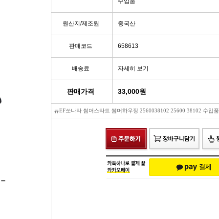
수입품
빽/파킹케이블
모비스브레이크패드[정품]
엔진/미션/롤로드 마운트 미미
점화플
원산지/제조원
중국산
클러치마스타[대철]
베스핏츠패드
에어컨콤프[신품/재생]
점화플러그
판매코드
658613
오페라실린더[대철]
홍성브레이크패드
써모스탯
점화플러
배송료
자세히 보기
로어암/어퍼암[동남]
싸이드라이닝
오일쿨러
플러그배선
판매가격
33,000
원
뉴EF쏘나타 썸머스타트 썸머하우징 2560038102 25600 38102 수입품
어시스트암[동남]
브레이크디스크[평화]
연료펌프[베파/대화]
비후
로어암/어퍼암[재제조품]
브레이크디스크[금강]
수온센서
점화
허브베어링
금강KGC튜닝디스크
PM센서
점화코
자동차쇼바
외제차튜닝디스크KGC
산소센서
가
쇼바마운트
브레이크캘리퍼[평화]
연료필터[모비스순정품]
P