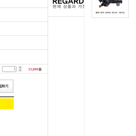
러그[보쉬]
실내용품
휠캡/허브캡
솔레로이드발
[참피온.NGK]
향균탈치용품
흙받이[머드가드]
보조마그넷
그[순정품]
세정용품
연료/주유구캡
물통모타
 정품/일반품
글래스케어용품
싸이드리피드
배터리터미널
다켑.로라
휠 타이어용품
와이퍼[브러쉬]
점프케이블
33,000
원
코일[정품]
전기용품
사이드미러[빽미러]
주유구켑
일[일반품]
외장용품
씨그날
안전삼각대
열플러그
내장용품
자동차엠블럼
가스켓본드
M센서
연료첨가제
자동차글짜[마크]
언더코팅제