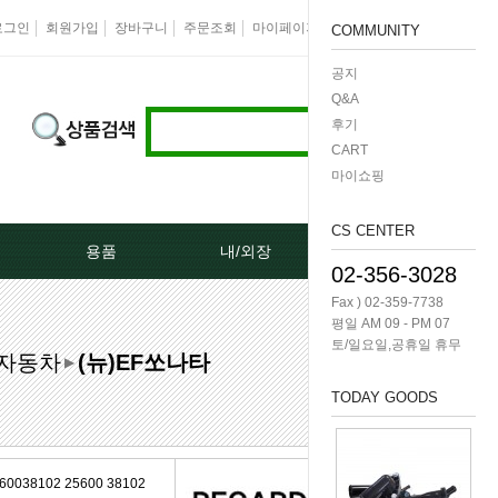
로그인
회원가입
장바구니
주문조회
마이페이지
즐겨찾기
회사소개
COMMUNITY
공지
Q&A
후기
CART
마이쇼핑
CS CENTER
용품
내/외장
케미칼/공구
02-356-3028
Fax ) 02-359-7738
터[모비스]
오토크로바모음전
도어핸들[내켓치.외켓치]
오일필터렌치 -다마
평일 AM 09 - PM 07
토/일요일,공휴일 휴무
자동차
(뉴)EF쏘나타
쎄루모다[모비스]
경동 모음전
트렁크쇼바
공구/특수공구 -다마
▶
TODAY GOODS
네이터풀리
엔진용품
본넷쇼바
호수/호수반도
리터미널
왁스코팅용품
테일램프[후미등/후데루]
3단스위치
8102 25600 38102