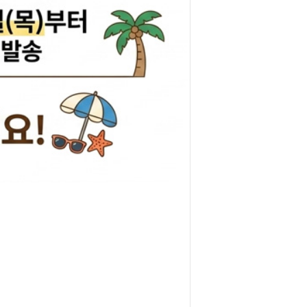
리관휴즈
릴레이
차커넥터
도우스위치
럭스프링