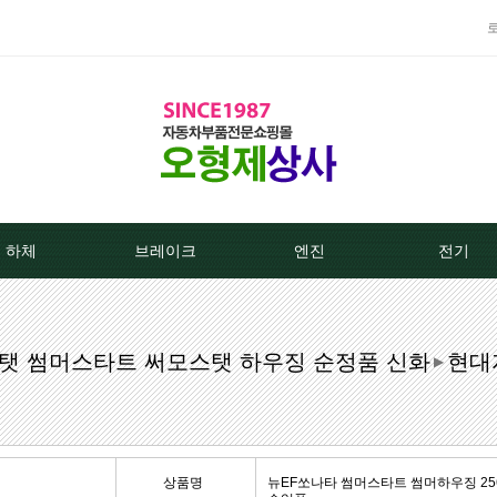
하체
브레이크
엔진
전기
TPMS센서
베스트브레이크패드 -한국베랄-
라지에이타
알터네이
스탯 썸머스타트 써모스탯 하우징 순정품 신화
현대
클러치커버/디스크[평화]
상신하이큐패드
라지에타캡
스타트모터/
▶
클러치커버/디스크[서진]
상신하드론패드
엔진후앙/에어컨후앙
알터
클러치케이블
평화브레이크패드
히터코어/에바코어
배터
상품명
뉴EF쏘나타 썸머스타트 썸머하우징 256003