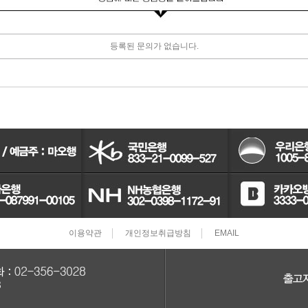
터보차져
등록된 문의가 없습니다.
IAC벨트/모터
TPS센서
CRDI인젝터
이용약관
개인정보취급방침
EMAIL