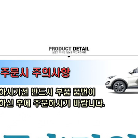
어시스트암 [유림]
브레이크휠실린더[대철]
연료필터[보쉬/델파이]
리모
볼쪼인트
브레이크마스터[대철]
연료필터[서흥/평화PHC]
자동차
활대링크-CTR-
브레이크안전실린더
보쉬인젝터/고압펌프
남영
어시스트암 -CTR-
슈라이닝스프링세트
에어컨콘덴샤[한라/두원]
필립스
타이로드엔드CTR-
외제차오일필터/에어필터 ACDelco
모비스
타이로드엔드-유림-
오일필터[순정품]
싱
톳숀바고무
에어필터[순정품]
더
항가고무
오일필터[카월드]
자동
자날베어링
에어필터[카월드]
라이