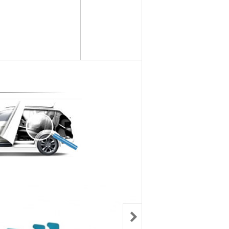
컨키배터리
핸드폰충전기
자동차범퍼몰딩
구리스
크락션[혼]
도어핸들몰딩
번호판.볼트
기계벨트
라이트전구
경광등
킷트류
라이트전구
창문뺏지
케미칼
할로겐전구
안개등
3M양면.테이프
글전구
씨그날
한정특가판매
블전구
테일램프[순정품]
충전케이블
차커넥터
우찌핀.바닥핀
볼베어링[기계]
트전구소켓
패스너 파스너도어트림
브란자스위치