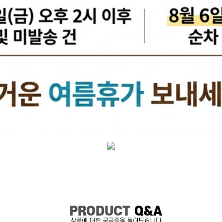
케리어볼트
펜클러치
유
타이밍벨트세트[일반품]
타이밍체인[일반품]
자동
자동차겉벨트[동일]
파원윈
리브드벨트/겉벨트[모비스]
클
한국게이츠베어링
엔진오일.부동액
뎀퍼풀리
오토오일필터