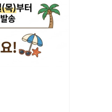
리관휴즈
릴레이
차커넥터
도우스위치
럭스프링