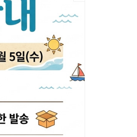
박코일
도어스티커
제고한정특가판
개등전구
브러쉬암.와이퍼암
일스위치
모비스기어봉
도센서
패달패드
차안테나
자동차반사판
통모타
고휘도반사테이프
차메인휴즈
휠캡/허브캡
동차휴즈
특장차부품
컨케이스