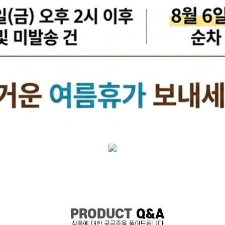
케리어볼트
펜클러치
유
타이밍벨트세트[일반품]
타이밍체인[일반품]
자동
자동차겉벨트[동일]
파원윈
리브드벨트/겉벨트[모비스]
클
한국게이츠베어링
엔진오일.부동액
뎀퍼풀리
오토오일필터