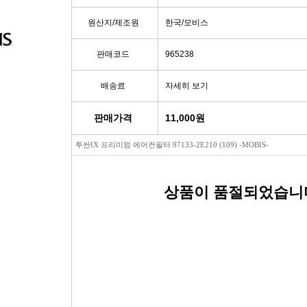
빽/파킹케이블
모비스브레이크패드[정품]
엔진/미션/롤로드 마운트 미미
점화플
원산지/제조원
한국/모비스
클러치마스타[대철]
베스핏츠패드
에어컨콤프[신품/재생]
점화플러그
판매코드
965238
배송료
자세히 보기
오페라실린더[대철]
홍성브레이크패드
써모스탯
점화플러
판매가격
11,000
원
로어암/어퍼암[동남]
싸이드라이닝
오일쿨러
플러그배선
투싼IX 프리미엄 에어컨필터 97133-2E210 (109) -MOBIS-
어시스트암[동남]
브레이크디스크[평화]
연료펌프[베파/대화]
비후
상품이 품절되었습니
로어암/어퍼암[재제조품]
브레이크디스크[금강]
수온센서
점화
허브베어링
금강KGC튜닝디스크
PM센서
점화코
자동차쇼바
외제차튜닝디스크KGC
산소센서
가
쇼바마운트
브레이크캘리퍼[평화]
연료필터[모비스순정품]
P