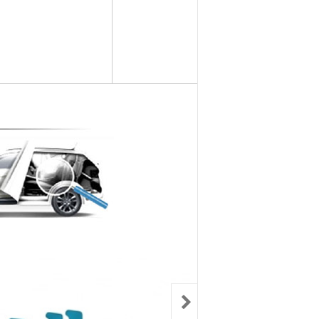
컨키배터리
핸드폰충전기
자동차범퍼몰딩
구리스
크락션[혼]
도어핸들몰딩
번호판.볼트
기계벨트
라이트전구
경광등
킷트류
라이트전구
창문뺏지
케미칼
할로겐전구
안개등
3M양면.테이프
글전구
씨그날
한정특가판매
블전구
테일램프[순정품]
충전케이블
차커넥터
우찌핀.바닥핀
볼베어링[기계]
트전구소켓
패스너 파스너도어트림
브란자스위치