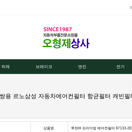
하체
브레이크
엔진
전기
TPMS센서
베스트브레이크패드 -한국베랄-
라지에이타
알터네이
GM 쌍용 르노삼성 자동차에어컨필터 항균필터 캐빈필
클러치커버/디스크[평화]
상신하이큐패드
라지에타캡
스타트모터/
클러치커버/디스크[서진]
상신하드론패드
엔진후앙/에어컨후앙
알터
클러치케이블
평화브레이크패드
히터코어/에바코어
배터
상품명
투싼IX 프리미엄 에어컨필터 97133-2E210