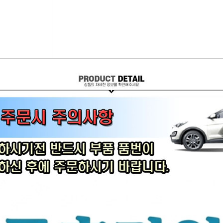
어시스트암 [유림]
브레이크휠실린더[대철]
연료필터[보쉬/델파이]
리모
볼쪼인트
브레이크마스터[대철]
연료필터[서흥/평화PHC]
자동차
활대링크-CTR-
브레이크안전실린더
보쉬인젝터/고압펌프
남영
어시스트암 -CTR-
슈라이닝스프링세트
에어컨콘덴샤[한라/두원]
필립스
타이로드엔드CTR-
외제차오일필터/에어필터 ACDelco
모비스
타이로드엔드-유림-
오일필터[순정품]
싱
톳숀바고무
에어필터[순정품]
더
항가고무
오일필터[카월드]
자동
자날베어링
에어필터[카월드]
라이