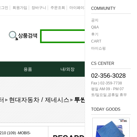
로그인
회원가입
장바구니
주문조회
마이페이지
즐겨찾기
회사소개
COMMUNITY
공지
Q&A
후기
CART
마이쇼핑
CS CENTER
용품
내/외장
케미칼/공구
02-356-3028
Fax ) 02-359-7738
터[모비스]
오토크로바모음전
도어핸들[내켓치.외켓치]
오일필터렌치 -다마
평일 AM 09 - PM 07
토/일요일,공휴일 휴무
터
현대자동차 / 제네시스
투싼ix
쎄루모다[모비스]
경동 모음전
트렁크쇼바
공구/특수공구 -다마
▶
▶
TODAY GOODS
네이터풀리
엔진용품
본넷쇼바
호수/호수반도
리터미널
왁스코팅용품
테일램프[후미등/후데루]
3단스위치
 (109) -MOBIS-