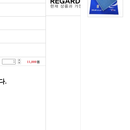
러그[보쉬]
실내용품
휠캡/허브캡
솔레로이드발
[참피온.NGK]
향균탈치용품
흙받이[머드가드]
보조마그넷
그[순정품]
세정용품
연료/주유구캡
물통모타
 정품/일반품
글래스케어용품
싸이드리피드
배터리터미널
11,000
원
다켑.로라
휠 타이어용품
와이퍼[브러쉬]
점프케이블
다.
코일[정품]
전기용품
사이드미러[빽미러]
주유구켑
일[일반품]
외장용품
씨그날
안전삼각대
열플러그
내장용품
자동차엠블럼
가스켓본드
M센서
연료첨가제
자동차글짜[마크]
언더코팅제