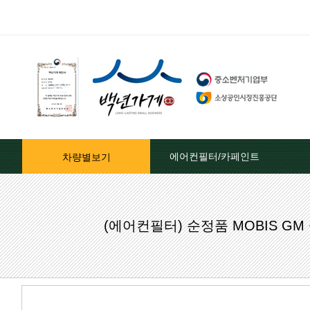
에어컨필터/카페인트
차량별보기
자동차페인트/차종별
(에어컨필터) 순정품 MOBIS 
자동차페인트/색상코드별
대영카페인트
퍼티[빠데]/콤파운드