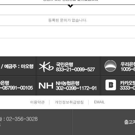
터보차져
등록된 문의가 없습니다.
IAC벨트/모터
TPS센서
CRDI인젝터
이용약관
개인정보취급방침
EMAIL