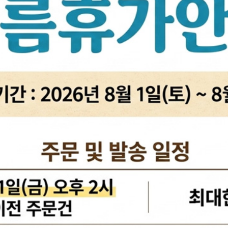
활대링크
오일필터[카스테이션/카비스]
깜
활대고무
에어필터[카스테이션/카비스]
안
어퍼암/어퍼다이[동남]
모비스엔진오일
오
하체부품붓싱
인렛미터링밸브
온
허브리데나
타이밍벨트세트[순정품]
자동
휠볼트.너트
팬벨트세트[순정품]
물
대형차휠볼트.너트
텐션베어링[순정품]
자동
앵커볼트
워터펌프[순정품]
자
캠버볼트
워터펌프[GMB/정우]
리모