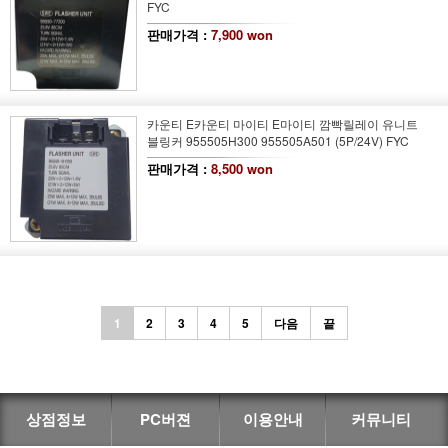
FYC
판매가격 :
7,900 won
카운티 E카운티 마이티 E마이티 깜빡릴레이 유니트
블링커 955505H300 955505A501 (5P/24V) FYC
판매가격 :
8,500 won
1
2
3
4
5
다음
끝
상점정보
PC버젼
이용안내
커뮤니티