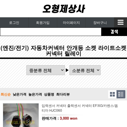
로그인
회원가입
마이페이지
장바구니
(엔진/전기) 자동차커넥터 안개등 소켓 라이트소켓
커넥터 릴레이
최신순
낮은가격
높은가격
상품명
최다리뷰
입력센서 커넥터 출력센서 커넥터 EF/XG/카렌스/옵
티마 HJC060
판매가격 :
3,000 won