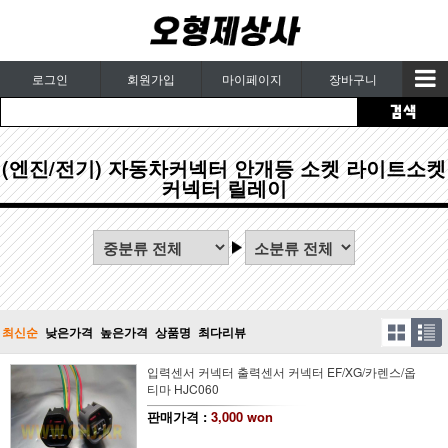
로그인
회원가입
마이페이지
장바구니
(엔진/전기) 자동차커넥터 안개등 소켓 라이트소켓
커넥터 릴레이
최신순
낮은가격
높은가격
상품명
최다리뷰
입력센서 커넥터 출력센서 커넥터 EF/XG/카렌스/옵
티마 HJC060
판매가격 :
3,000 won