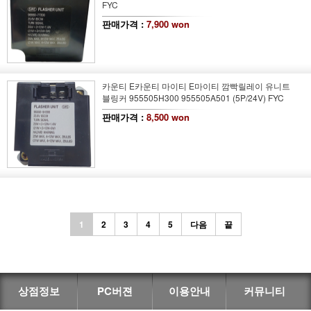
FYC
판매가격 :
7,900 won
카운티 E카운티 마이티 E마이티 깜빡릴레이 유니트
블링커 955505H300 955505A501 (5P/24V) FYC
판매가격 :
8,500 won
1
2
3
4
5
다음
끝
상점정보
PC버젼
이용안내
커뮤니티