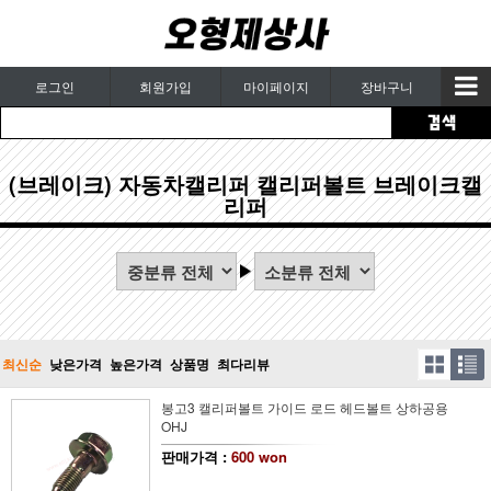
로그인
회원가입
마이페이지
장바구니
(브레이크) 자동차캘리퍼 캘리퍼볼트 브레이크캘
리퍼
최신순
낮은가격
높은가격
상품명
최다리뷰
봉고3 캘리퍼볼트 가이드 로드 헤드볼트 상하공용
OHJ
판매가격 :
600 won