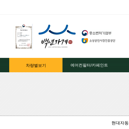
에어컨필터/카페인트
차량별보기
자동차페인트/차종별
자동차페인트/색상코드별
대영카페인트
현대자동
퍼티[빠데]/콤파운드