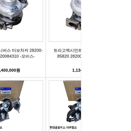
박코일
도어스티커
제고한정특가판
개등전구
브러쉬암.와이퍼암
일스위치
모비스기어봉
니버스 터보차저 28200-
트라고엑시언트 터보차저 28200-
도센서
패달패드
820084310 -모비스-
85820 2820085820 -모비스-
차안테나
자동차반사판
,400,000원
1,134,000원
통모타
고휘도반사테이프
차메인휴즈
휠캡/허브캡
동차휴즈
특장차부품
컨케이스