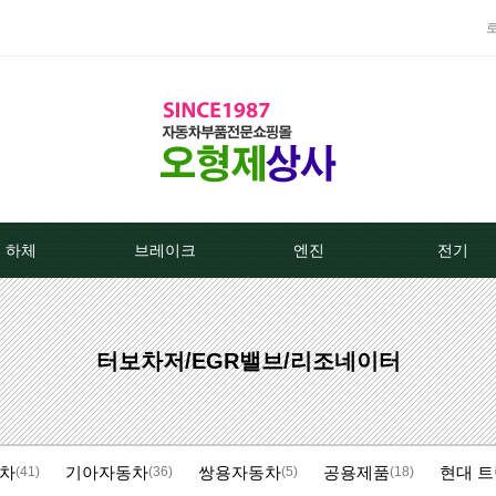
하체
브레이크
엔진
전기
TPMS센서
베스트브레이크패드 -한국베랄-
라지에이타
알터네이
터보차저/EGR밸브/리조네이터
클러치커버/디스크[평화]
상신하이큐패드
라지에타캡
스타트모터/
클러치커버/디스크[서진]
상신하드론패드
엔진후앙/에어컨후앙
알터
차
기아자동차
쌍용자동차
공용제품
현대 트
클러치케이블
평화브레이크패드
히터코어/에바코어
배터
(41)
(36)
(5)
(18)