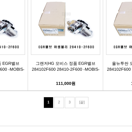
품 EGR밸브
그랜저HG 모비스 정품 EGR밸브
올뉴투싼 
600 -MOBIS-
284102F600 28410-2F600 -MOBIS-
284102F600 
원
111,000원
1
2
3
[끝]