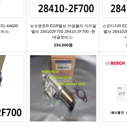
케리어볼트
펜클러치
유
타이밍벨트세트[일반품]
1-4A600
뉴쏘렌토R EGR밸브 어셈블리 이지알
스포티지R E
-모비스-
밸브 284102F700 28410-2F700 -현
밸브 284102F
대글로비스-
타이밍체인[일반품]
자동
원
234,000원
자동차겉벨트[동일]
파원윈
리브드벨트/겉벨트[모비스]
클
한국게이츠베어링
엔진오일.부동액
뎀퍼풀리
오토오일필터