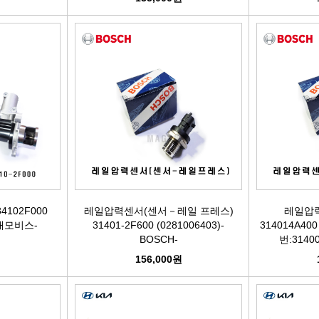
4102F000
레일압력센서(센서－레일 프레스)
레일압
현대모비스-
31401-2F600 (0281006403)-
314014A400
BOSCH-
번:31400
원
156,000원