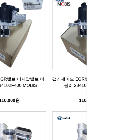
컨키배터리
핸드폰충전기
자동차범퍼몰딩
구리스
크락션[혼]
도어핸들몰딩
번호판.볼트
기계벨트
라이트전구
경광등
킷트류
라이트전구
창문뺏지
케미칼
할로겐전구
안개등
3M양면.테이프
EGR밸브 이지알밸브 어
팰리세이드 EGR밸브 이지알밸브 어셈
4102F400 MOBIS
블리 284102F400 MOBIS
글전구
씨그날
한정특가판매
110,000원
110,000원
블전구
테일램프[순정품]
충전케이블
차커넥터
우찌핀.바닥핀
볼베어링[기계]
트전구소켓
패스너 파스너도어트림
브란자스위치