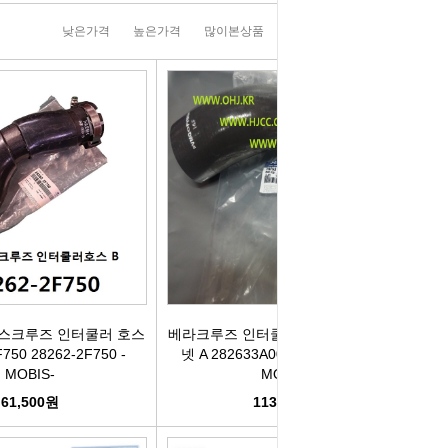
러그[보쉬]
실내용품
휠캡/허브캡
솔레로이드발
낮은가격
높은가격
많이본상품
판매순위
상품명순
[참피온.NGK]
향균탈치용품
흙받이[머드가드]
보조마그넷
그[순정품]
세정용품
연료/주유구캡
물통모타
 정품/일반품
글래스케어용품
싸이드리피드
배터리터미널
다켑.로라
휠 타이어용품
와이퍼[브러쉬]
점프케이블
코일[정품]
전기용품
사이드미러[빽미러]
주유구켑
일[일반품]
외장용품
씨그날
안전삼각대
스크루즈 인터쿨러 호스
베라크루즈 인터쿨러호스 어셈블리 인
750 28262-2F750 -
넷 A 282633A002 28263-3A002 -
MOBIS-
MOBIS-
열플러그
내장용품
자동차엠블럼
가스켓본드
61,500원
113,000원
M센서
연료첨가제
자동차글짜[마크]
언더코팅제