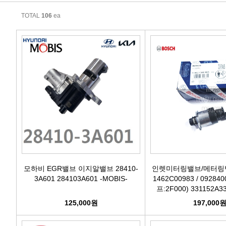
에어컨필터[모비스]
TOTAL
106
ea
에어컨필터[ACDELCO]
에어컨필터[GM쉐보레]
에어컨필터[쌍용]
에어컨필터[유성]
에어컨필터[헤파필터]
에어컨필터[한온/한라]
모하비 EGR밸브 이지알밸브 28410-
인렛미터링밸브/메터링밸
3A601 284103A601 -MOBIS-
1462C00983 / 09284
프:2F000) 331152A3
에어컨필터[SKY]
125,000원
197,000
에어컨필터[카비스]