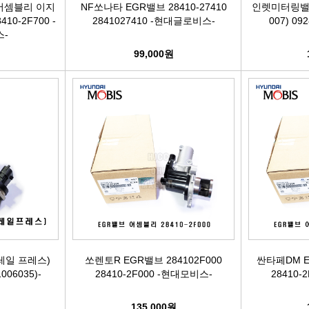
어셈블리 이지
NF쏘나타 EGR밸브 28410-27410
인렛미터링밸브/
10-2F700 -
2841027410 -현대글로비스-
007) 09
터보차져
-
원
99,000원
IAC벨트/모터
TPS센서
CRDI인젝터
일 프레스)
쏘렌토R EGR밸브 284102F000
싼타페DM E
1006035)-
28410-2F000 -현대모비스-
28410-
원
135,000원