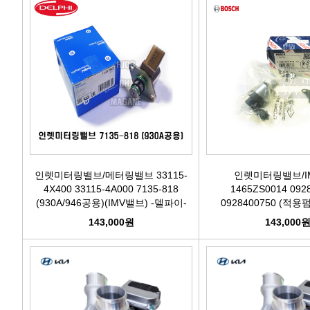
인렛미터링밸브/메터링밸브 33115-
인렛미터링밸브/I
4X400 33115-4A000 7135-818
1465ZS0014 092
(930A/946공용)(IMV밸브) -델파이-
0928400750 (적용펌
2A420/4A420/2A400) 
143,000원
143,000
BOSCH-