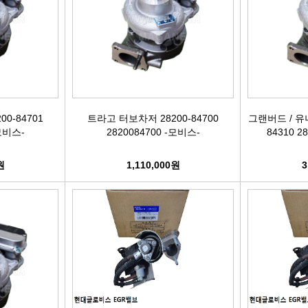
활대링크
오일필터[카스테이션/카비스]
깜
활대고무
에어필터[카스테이션/카비스]
안
어퍼암/어퍼다이[동남]
모비스엔진오일
오
0-84701
트라고 터보차저 28200-84700
그랜버드 / 유
하체부품붓싱
인렛미터링밸브
온
-모비스-
2820084700 -모비스-
84310 2
허브리데나
타이밍벨트세트[순정품]
자동
원
1,110,000원
3
휠볼트.너트
팬벨트세트[순정품]
물
대형차휠볼트.너트
텐션베어링[순정품]
자동
앵커볼트
워터펌프[순정품]
자
캠버볼트
워터펌프[GMB/정우]
리모