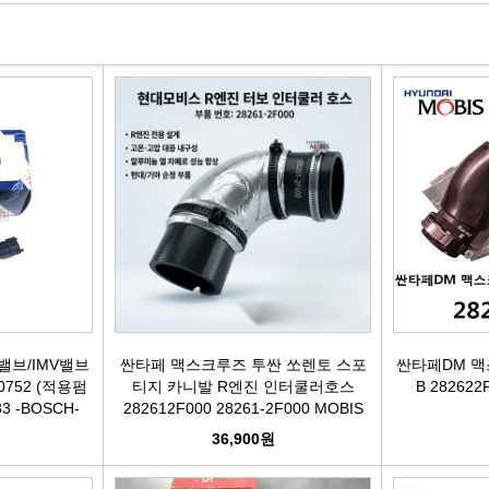
빽/파킹케이블
모비스브레이크패드[정품]
엔진/미션/롤로드 마운트 미미
점화플
클러치마스타[대철]
베스핏츠패드
에어컨콤프[신품/재생]
점화플러그
오페라실린더[대철]
홍성브레이크패드
써모스탯
점화플러
로어암/어퍼암[동남]
싸이드라이닝
오일쿨러
플러그배선
어시스트암[동남]
브레이크디스크[평화]
연료펌프[베파/대화]
비후
로어암/어퍼암[재제조품]
브레이크디스크[금강]
수온센서
점화
허브베어링
금강KGC튜닝디스크
PM센서
점화코
브/IMV밸브
싼타페 맥스크루즈 투싼 쏘렌토 스포
싼타페DM 맥
00752 (적용펌
티지 카니발 R엔진 인터쿨러호스
B 282622F
33 -BOSCH-
282612F000 28261-2F000 MOBIS
자동차쇼바
외제차튜닝디스크KGC
산소센서
가
원
36,900원
쇼바마운트
브레이크캘리퍼[평화]
연료필터[모비스순정품]
P