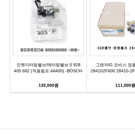
인렛미터링밸브/메터링밸브 0 928
그랜저IG 모비스 정
400 682 (적용펌프:4A400) -BOSCH-
284102F600 28410-2F
135,000원
111,000