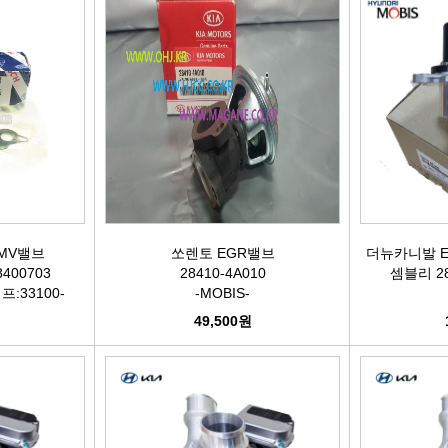
어시스트암 [유림]
브레이크휠실린더[대철]
연료필터[보쉬/델파이]
리모
볼쪼인트
브레이크마스터[대철]
연료필터[서흥/평화PHC]
자동차
활대링크-CTR-
브레이크안전실린더
보쉬인젝터/고압펌프
남영
어시스트암 -CTR-
슈라이닝스프링세트
에어컨콘덴샤[한라/두원]
필립스
타이로드엔드CTR-
외제차오일필터/에어필터 ACDelco
모비스
MV밸브
쏘렌토 EGR밸브
더뉴카니발 
8400703
28410-4A010
셈블리 28
타이로드엔드-유림-
오일필터[순정품]
싱
프:33100-
-MOBIS-
0928400750 -
원
49,500원
톳숀바고무
에어필터[순정품]
더
항가고무
오일필터[카월드]
자동
자날베어링
에어필터[카월드]
라이