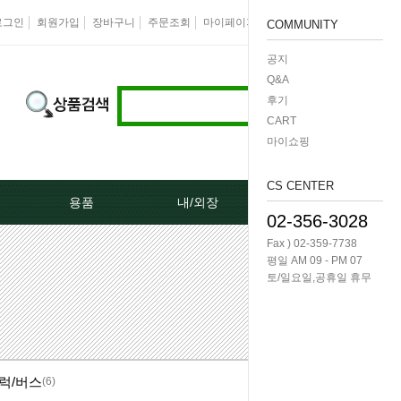
로그인
회원가입
장바구니
주문조회
마이페이지
즐겨찾기
회사소개
COMMUNITY
공지
Q&A
후기
CART
마이쇼핑
CS CENTER
용품
내/외장
케미칼/공구
02-356-3028
Fax ) 02-359-7738
터[모비스]
오토크로바모음전
도어핸들[내켓치.외켓치]
오일필터렌치 -다마
평일 AM 09 - PM 07
토/일요일,공휴일 휴무
쎄루모다[모비스]
경동 모음전
트렁크쇼바
공구/특수공구 -다마
네이터풀리
엔진용품
본넷쇼바
호수/호수반도
럭/버스
리터미널
왁스코팅용품
테일램프[후미등/후데루]
3단스위치
(6)