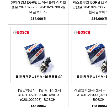
싼타페DM EGR밸브 어셈블리 이지알
맥스크루즈 EGR밸브 
밸브 284102F700 28410-2F700 -현
알밸브 284102F700 284
대글로비스-
현대글로비스
234,000원
234,000
레일압력센서 레일 프레스센서
레일압력센서(센서－레
31401-4A010 314014A010
31401-2F000 (028
(0281002908) -BOSCH-
BOSCH-
140,000원
156,000