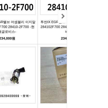
리관휴즈
릴레이
GR밸브 어셈블리 이지알
투싼IX EGR밸브 어셈블리 이지알밸브
700 28410-2F700 -현
284102F700 28410-2F700 -현대글로
대글로비스-
비스-
차커넥터
234,000원
234,000원
도우스위치
럭스프링