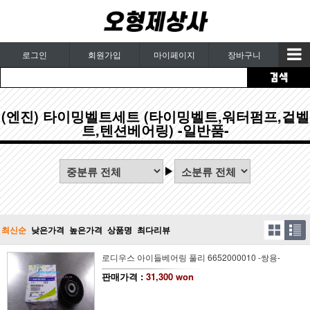
로그인
회원가입
마이페이지
장바구니
(엔진) 타이밍벨트세트 (타이밍벨트,워터펌프,겉벨
트,텐션베어링) -일반품-
최신순
낮은가격
높은가격
상품명
최다리뷰
로디우스 아이들베어링 풀리 6652000010 -쌍용-
판매가격 :
31,300 won