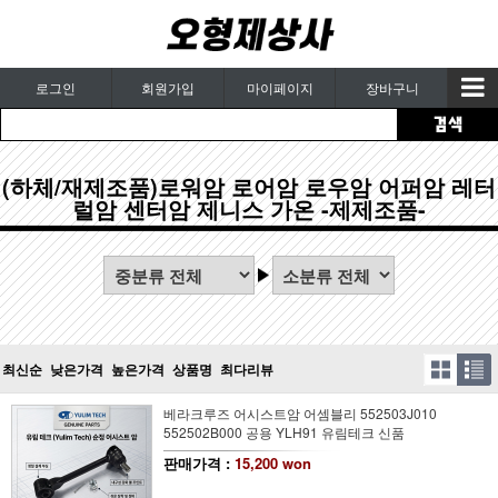
로그인
회원가입
마이페이지
장바구니
(하체/재제조품)로워암 로어암 로우암 어퍼암 레터
럴암 센터암 제니스 가온 -제제조품-
최신순
낮은가격
높은가격
상품명
최다리뷰
베라크루즈 어시스트암 어셈블리 552503J010
552502B000 공용 YLH91 유림테크 신품
판매가격 :
15,200 won