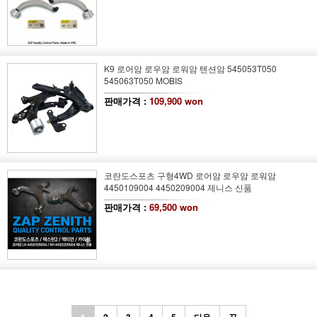
K9 로어암 로우암 로워암 텐션암 545053T050
545063T050 MOBIS
판매가격 :
109,900 won
코란도스포츠 구형4WD 로어암 로우암 로워암
4450109004 4450209004 제니스 신품
판매가격 :
69,500 won
1
2
3
4
5
다음
끝