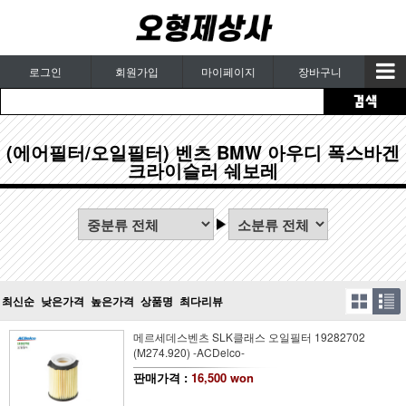
로그인
회원가입
마이페이지
장바구니
(에어필터/오일필터) 벤츠 BMW 아우디 폭스바겐
크라이슬러 쉐보레
최신순
낮은가격
높은가격
상품명
최다리뷰
메르세데스벤츠 SLK클래스 오일필터 19282702
(M274.920) -ACDelco-
판매가격 :
16,500 won